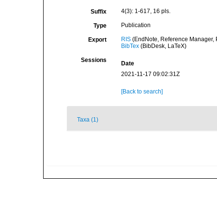
4(3): 1-617, 16 pls.
Suffix
Publication
Type
RIS
(EndNote, Reference Manager, P
Export
BibTex
(BibDesk, LaTeX)
Sessions
Date
2021-11-17 09:02:31Z
[Back to search]
Taxa (1)