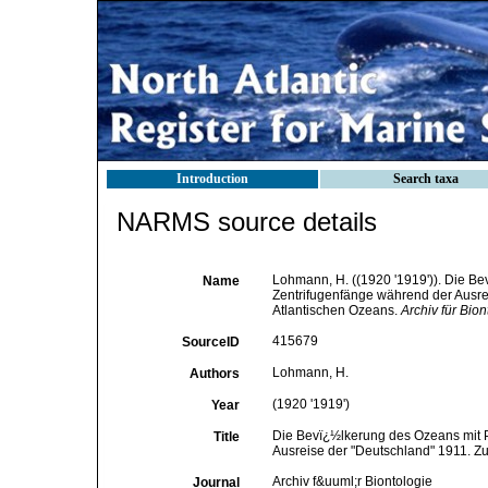
Introduction
Search taxa
NARMS source details
Lohmann, H. ((1920 '1919')). Die B
Name
Zentrifugenfänge während der Ausrei
Atlantischen Ozeans.
Archiv für Bion
415679
SourceID
Lohmann, H.
Authors
(1920 '1919')
Year
Die Bevï¿½lkerung des Ozeans mit 
Title
Ausreise der "Deutschland" 1911. Zu
Archiv f&uuml;r Biontologie
Journal