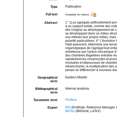
Publication
Type
Full text
Available for editors
1° 1Les agrégats artificiellement pr
Abstract
à un support solide, comme des cultu
dès l'origine au développement de ces
se développant dans un milieu struct
eux-mêmes leur propre milieu; mais 
polarité particulières; 4° L'évolutio
l'état quiescent, détermine une tensio
organotypique de l'agrégat tout entie
entretenue par l'action mécanique d'u
des chambres flagellées entraîne leur 
rapidement les choanocytes et provoq
involuées et dépourvues de chambre
mésenchyme; la multiplication des a
jamais se différencier à nouveau dan
Eastern Atlantic
Geographical
term
Internal anatomy
Bibliographical
term
Porifera
Taxonomic term
RIS
(EndNote, Reference Manager, P
Export
BibTex
(BibDesk, LaTeX)