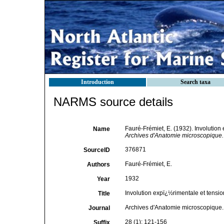
Introduction
Search taxa
NARMS source details
Fauré-Frémiet, E. (1932). Involution
Name
Archives d'Anatomie microscopique.
376871
SourceID
Fauré-Frémiet, E.
Authors
1932
Year
Involution expï¿½rimentale et tension
Title
Archives d'Anatomie microscopique.
Journal
28 (1): 121-156
Suffix