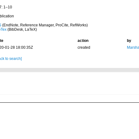
7: 1–10
blication
S
(EndNote, Reference Manager, ProCite, RefWorks)
bTex
(BibDesk, LaTeX)
te
action
by
20-01-28 18:00:35Z
created
Marsha
ck to search]