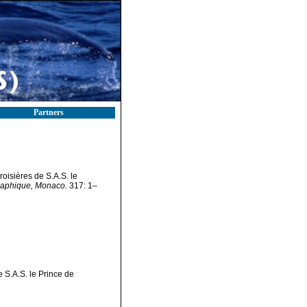
Partners
roisières de S.A.S. le
graphique, Monaco.
317: 1–
 S.A.S. le Prince de