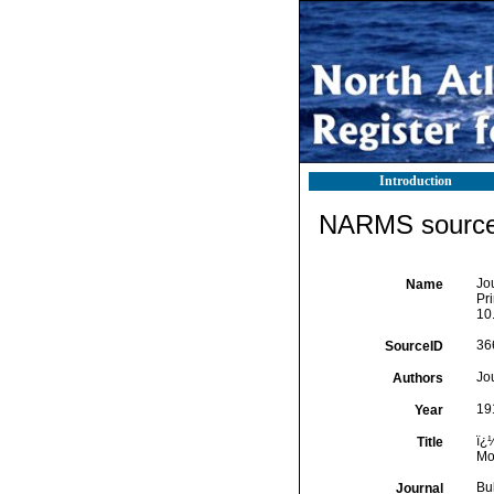
Introduction
NARMS source 
Jou
Name
Pri
10
36
SourceID
Jou
Authors
19
Year
ï¿½
Title
Mon
Bu
Journal