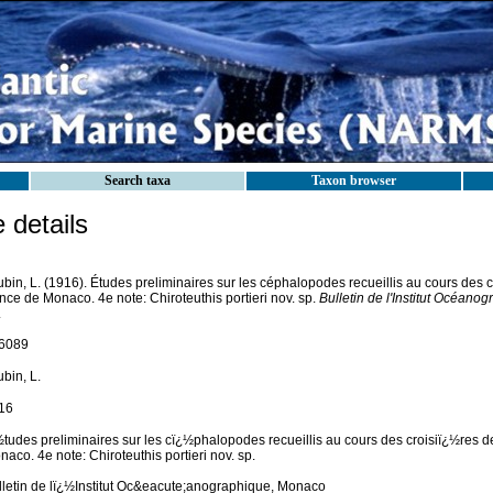
Search taxa
Taxon browser
details
bin, L. (1916). Études preliminaires sur les céphalopodes recueillis au cours des c
nce de Monaco. 4e note: Chiroteuthis portieri nov. sp.
Bulletin de l'Institut Océano
.
6089
bin, L.
16
tudes preliminaires sur les cï¿½phalopodes recueillis au cours des croisiï¿½res de
aco. 4e note: Chiroteuthis portieri nov. sp.
lletin de lï¿½Institut Oc&eacute;anographique, Monaco