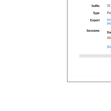
31
Suffix
Pu
Type
RI
Export
Bi
Sessions
Da
20
[Ba