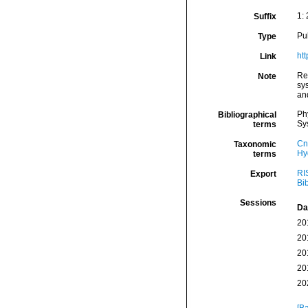
1:
Suffix
Pu
Type
ht
Link
Re
Note
sy
and
Ph
Bibliographical
Sy
terms
Cn
Taxonomic
Hy
terms
RI
Export
Bi
Sessions
Da
20
20
20
20
20