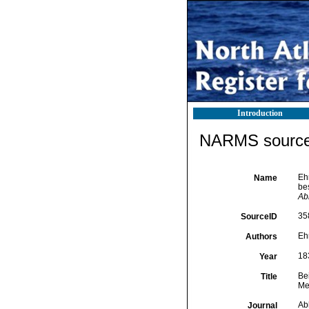
Introduction
NARMS source 
Eh
Name
be
Ab
35
SourceID
Eh
Authors
18
Year
Be
Title
Me
Ab
Journal