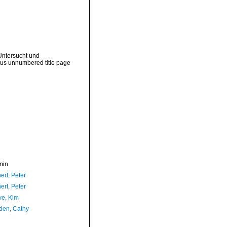
Untersucht und
lus unnumbered title page
min
ert, Peter
ert, Peter
ve, Kim
en, Cathy