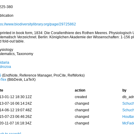
 225-380
blication
tps://www.biodiversitylibrary.org/page/29725862
printed in book form, 1834: Die Corallenthiere des Rothen Meeres. Physiologisch 
stematisch Verzeichnet. Berlin: Königlichen Akademie der Wissenschaften: 1-156 p
 fold-out table.
ysiology
stematics, Taxonomy
idaria
drozoa
S
(EndNote, Reference Manager, ProCite, RefWorks)
bTex
(BibDesk, LaTeX)
te
action
by
13-01-12 18:30:12Z
created
db_ad
13-07-16 06:14:24Z
changed
Schuch
14-06-12 19:07:48Z
changed
Schuch
15-07-23 06:46:26Z
changed
Houtta
20-11-07 16:18:34Z
changed
McFadd