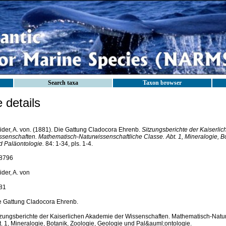
Search taxa
Taxon browser
details
ider, A. von. (1881). Die Gattung Cladocora Ehrenb.
Sitzungsberichte der Kaiserli
ssenschaften. Mathematisch-Naturwissenschaftliche Classe. Abt. 1, Mineralogie, Bo
d Paläontologie.
84: 1-34, pls. 1-4.
8796
der, A. von
81
e Gattung Cladocora Ehrenb.
tzungsberichte der Kaiserlichen Akademie der Wissenschaften. Mathematisch-Natur
t. 1, Mineralogie, Botanik, Zoologie, Geologie und Pal&auml;ontologie.