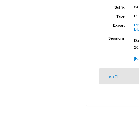
84:
Suffix
Pu
Type
RI
Export
Bi
Sessions
Da
20
[Ba
Taxa (1)