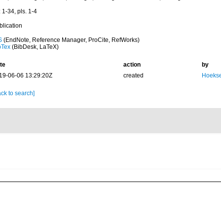
 1-34, pls. 1-4
blication
S
(EndNote, Reference Manager, ProCite, RefWorks)
bTex
(BibDesk, LaTeX)
te
action
by
19-06-06 13:29:20Z
created
Hoekse
ck to search]