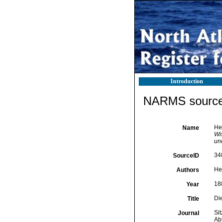
Introduction
NARMS source 
He
Name
Wi
un
34
SourceID
Hei
Authors
18
Year
Di
Title
Si
Journal
Ab