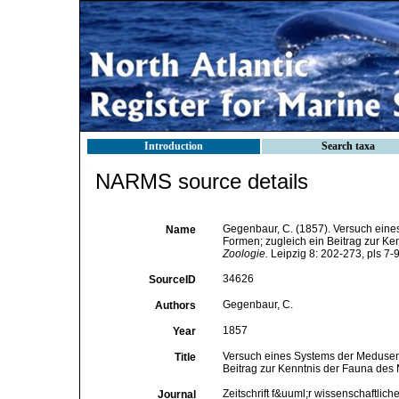
Introduction
Search taxa
NARMS source details
Gegenbaur, C. (1857). Versuch eine
Name
Formen; zugleich ein Beitrag zur Ke
Zoologie.
Leipzig 8: 202-273, pls 7-9
34626
SourceID
Gegenbaur, C.
Authors
1857
Year
Versuch eines Systems der Medusen,
Title
Beitrag zur Kenntnis der Fauna des 
Zeitschrift f&uuml;r wissenschaftlich
Journal