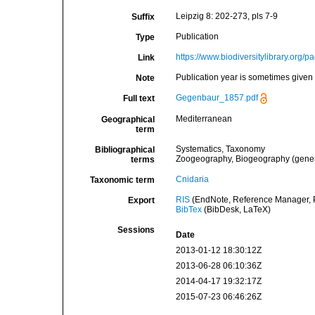
Leipzig 8: 202-273, pls 7-9
Suffix
Publication
Type
https://www.biodiversitylibrary.org
Link
Publication year is sometimes given 
Note
Gegenbaur_1857.pdf
Full text
Mediterranean
Geographical
term
Systematics, Taxonomy
Bibliographical
Zoogeography, Biogeography (general
terms
Cnidaria
Taxonomic term
RIS
(EndNote, Reference Manager, P
Export
BibTex
(BibDesk, LaTeX)
Sessions
Date
2013-01-12 18:30:12Z
2013-06-28 06:10:36Z
2014-04-17 19:32:17Z
2015-07-23 06:46:26Z