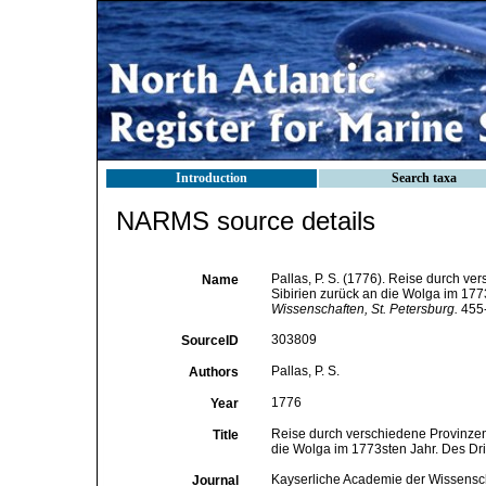
Introduction
Search taxa
NARMS source details
Pallas, P. S. (1776). Reise durch v
Name
Sibirien zurück an die Wolga im 177
Wissenschaften, St. Petersburg.
455-
303809
SourceID
Pallas, P. S.
Authors
1776
Year
Reise durch verschiedene Provinzen 
Title
die Wolga im 1773sten Jahr. Des Dri
Kayserliche Academie der Wissensch
Journal