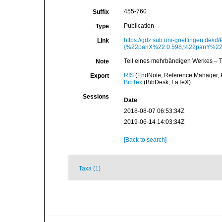
455-760
Suffix
Publication
Type
https://gdz.sub.uni-goettingen.de/i
Link
{%22panX%22:0.598,%22panY%22:
Teil eines mehrbändigen Werkes – T
Note
RIS
(EndNote, Reference Manager, P
Export
BibTex
(BibDesk, LaTeX)
Sessions
Date
2018-08-07 06:53:34Z
2019-06-14 14:03:34Z
[Back to search]
Taxa (1)