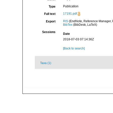
Publication
Type
17191.pdf
Full text
RIS
(EndNote, Reference Manager, P
Export
BibTex
(BibDesk, LaTeX)
Sessions
Date
2018-07-03 07:14:36Z
[Back to search]
Taxa (1)