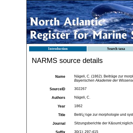
Introduction
Search taxa
NARMS source details
Nägeli, C. (1862). Beiträge zur mor
Name
Bayerischen Akademie der Wissens
302267
SourceID
Nägeli, C.
Authors
1862
Year
Beitrï¿½ge zur morphologie und sys
Title
Sitzungsberichte der K&ouml;nigli
Journal
30(1): 297-415
Suffix