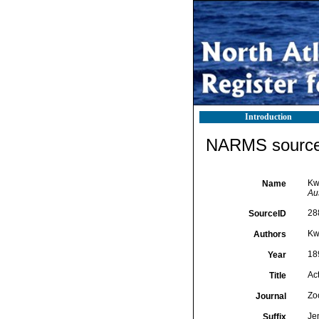
Introduction
NARMS source 
Kw
Name
Au
28
SourceID
Kw
Authors
18
Year
Ac
Title
Zo
Journal
Je
Suffix