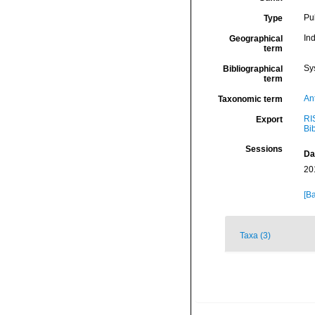
Pu
Type
In
Geographical
term
Sy
Bibliographical
term
An
Taxonomic term
RI
Export
Bi
Sessions
Da
20
[Ba
Taxa (3)