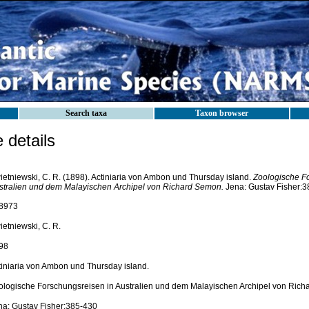
Search taxa
Taxon browser
details
ietniewski, C. R. (1898). Actiniaria von Ambon und Thursday island.
Zoologische F
stralien und dem Malayischen Archipel von Richard Semon.
Jena: Gustav Fisher:3
8973
ietniewski, C. R.
98
tiniaria von Ambon und Thursday island.
ologische Forschungsreisen in Australien und dem Malayischen Archipel von Ric
na: Gustav Fisher:385-430