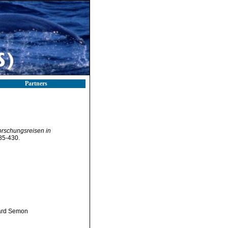
Partners
orschungsreisen in
85-430.
hard Semon