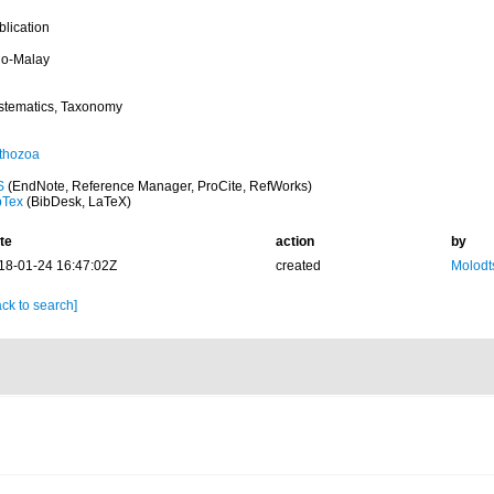
blication
do-Malay
stematics, Taxonomy
thozoa
S
(EndNote, Reference Manager, ProCite, RefWorks)
bTex
(BibDesk, LaTeX)
te
action
by
18-01-24 16:47:02Z
created
Molodt
ck to search]