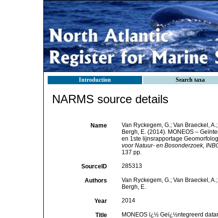
Introduction
Search taxa
NARMS source details
Van Ryckegem, G.; Van Braeckel, A.; 
Name
Bergh, E. (2014). MONEOS – Geïnteg
en 1ste lijnsrapportage Geomorfologie
voor Natuur- en Bosonderzoek, INBO
137 pp.
285313
SourceID
Van Ryckegem, G.; Van Braeckel, A.; 
Authors
Bergh, E.
2014
Year
MONEOS ï¿½ Geï¿½ntegreerd datarap
Title