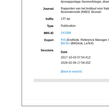
lijnsrapportage Geomorfologie, divers
Rapporten van het Instituut voor Na
Journal
Bosonderzoek (INBO): Brussel
137 pp
Suffix
Publication
Type
241088
IMIS-ID
RIS
(EndNote, Reference Manager, P
Export
BibTex
(BibDesk, LaTeX)
Sessions
Date
2017-10-03 07:54:41Z
2026-02-09 17:59:20Z
[Back to search]