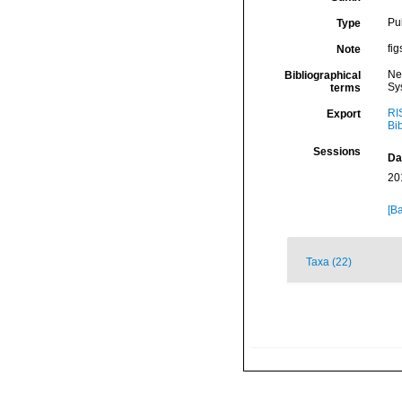
Pu
Type
fi
Note
Ne
Bibliographical
Sy
terms
RI
Export
Bi
Sessions
Da
20
[Ba
Taxa (22)