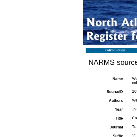
Introduction
NARMS source 
Wei
Name
cn
26
SourceID
Wei
Authors
19
Year
Co
Title
Tr
Journal
11
Suffix