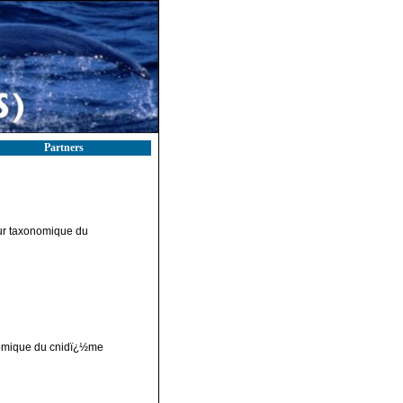
Partners
leur taxonomique du
onomique du cnidï¿½me