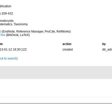
blication
gs 209-432.
matocysts
stematics, Taxonomy
S
(EndNote, Reference Manager, ProCite, RefWorks)
bTex
(BibDesk, LaTeX)
te
action
by
13-01-12 18:30:12Z
created
db_ad
ck to search]