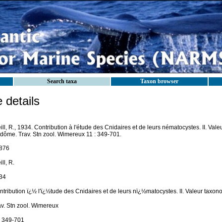
Search taxa
Taxon browser
details
ll, R., 1934. Contribution à l'étude des Cnidaires et de leurs nématocystes. II. Va
idôme. Trav. Stn zool. Wimereux 11 : 349-701.
876
ll, R.
34
ntribution ï¿½ l'ï¿½tude des Cnidaires et de leurs nï¿½matocystes. II. Valeur tax
av. Stn zool. Wimereux
: 349-701