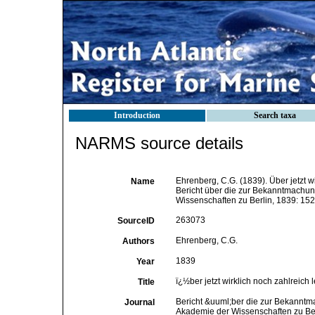
Introduction
Search taxa
NARMS source details
Ehrenberg, C.G. (1839). Über jetzt w
Name
Bericht über die zur Bekanntmachu
Wissenschaften zu Berlin, 1839: 15
263073
SourceID
Ehrenberg, C.G.
Authors
1839
Year
ï¿½ber jetzt wirklich noch zahlreich
Title
Bericht &uuml;ber die zur Bekannt
Journal
Akademie der Wissenschaften zu Be