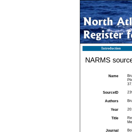
Introduction
NARMS source 
Bru
Name
Pl
37
23
SourceID
Bru
Authors
20
Year
Re
Title
Me
Bo
Journal