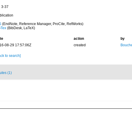
: 3-37
blication
S
(EndNote, Reference Manager, ProCite, RefWorks)
bTex
(BibDesk, LaTeX)
te
action
by
16-08-29 17:57:06Z
created
Bouche
ck to search]
butes (1)