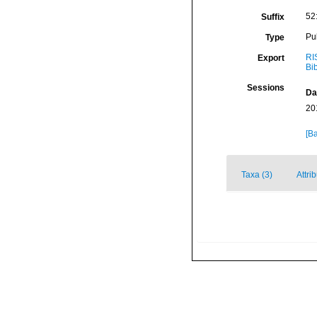
52
Suffix
Pu
Type
RI
Export
Bi
Sessions
Da
20
[Ba
Taxa (3)
Attri