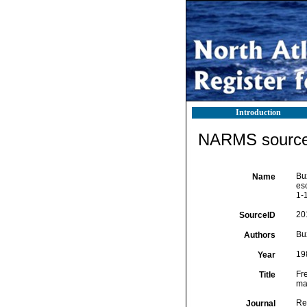
Introduction
NARMS source 
Bu
Name
es
1-
20
SourceID
Bu
Authors
19
Year
Fr
Title
ma
Re
Journal