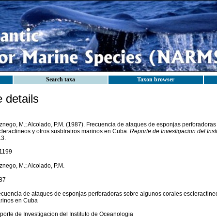
Search taxa
Taxon browser
details
znego, M.; Alcolado, P.M. (1987). Frecuencia de ataques de esponjas perforadoras
cleractineos y otros susbtratros marinos en Cuba.
Reporte de Investigacion del Inst
13.
1199
znego, M.; Alcolado, P.M.
87
ecuencia de ataques de esponjas perforadoras sobre algunos corales escleractineos
rinos en Cuba
porte de Investigacion del Instituto de Oceanologia