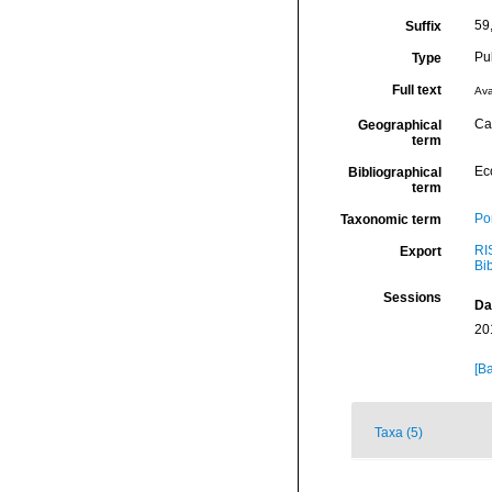
59
Suffix
Pu
Type
Full text
Ava
Ca
Geographical
term
Ec
Bibliographical
term
Por
Taxonomic term
RI
Export
Bi
Sessions
Da
20
[Ba
Taxa (5)