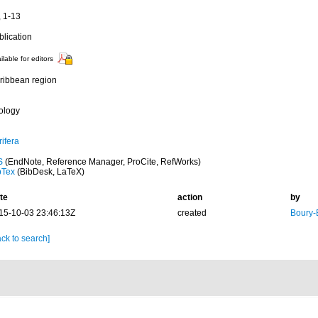
, 1-13
blication
ilable for editors
ribbean region
ology
ifera
S
(EndNote, Reference Manager, ProCite, RefWorks)
bTex
(BibDesk, LaTeX)
te
action
by
15-10-03 23:46:13Z
created
Boury-
ck to search]