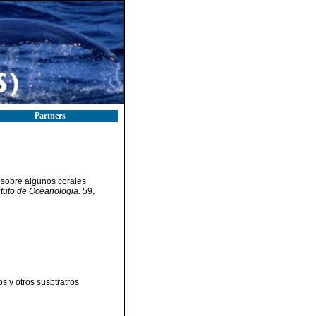
Partners
 sobre algunos corales
ituto de Oceanologia.
59,
 y otros susbtratros