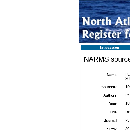
Introduction
NARMS source 
Pa
Name
30
19
SourceID
Pax
Authors
19
Year
Di
Title
Pu
Journal
30
Suffix