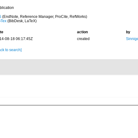
blication
S
(EndNote, Reference Manager, ProCite, RefWorks)
bTex
(BibDesk, LaTeX)
te
action
by
14-08-18 06:17:45Z
created
Sinnige
ck to search]