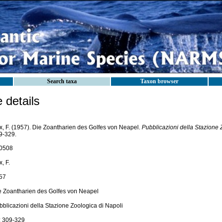
Search taxa
Taxon browser
details
x, F. (1957). Die Zoantharien des Golfes von Neapel.
Pubblicazioni della Stazione 
9-329.
0508
, F.
57
e Zoantharien des Golfes von Neapel
bblicazioni della Stazione Zoologica di Napoli
: 309-329