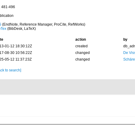
: 481-496
blication
S
(EndNote, Reference Manager, ProCite, RefWorks)
bTex
(BibDesk, LaTeX)
te
action
by
13-01-12 18:30:12Z
created
db_ad
17-08-30 10:56:22Z
changed
De Viss
25-05-12 11:37:23Z
changed
Schäre
ck to search]