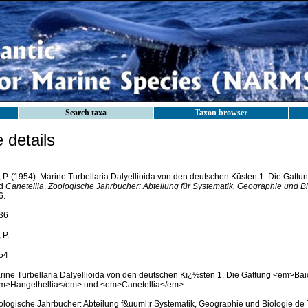
Search taxa
Taxon browser
details
, P. (1954). Marine Turbellaria Dalyellioida von den deutschen Küsten 1. Die Gattu
d
Canetellia
.
Zoologische Jahrbucher: Abteilung für Systematik, Geographie und Bi
6.
36
 P.
54
rine Turbellaria Dalyellioida von den deutschen Kï¿½sten 1. Die Gattung <em>Bai
m>Hangethellia</em> und <em>Canetellia</em>
ologische Jahrbucher: Abteilung f&uuml;r Systematik, Geographie und Biologie de 