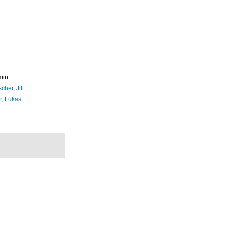
min
cher, Jill
r, Lukas