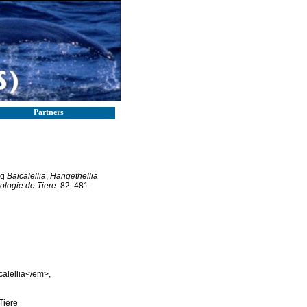
Partners
ng
Baicalellia
,
Hangethellia
ologie de Tiere.
82: 481-
calellia</em>,
Tiere