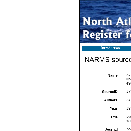
Introduction
NARMS source 
Ax
Name
un
49
17
SourceID
Ax,
Authors
19
Year
Ma
Title
<e
Zo
Journal