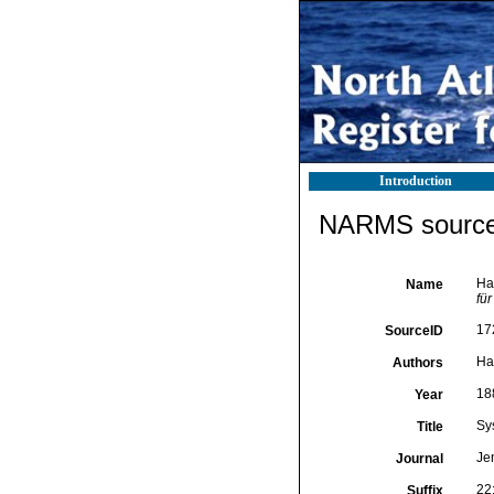
Introduction
NARMS source 
Ha
Name
fü
17
SourceID
Ha
Authors
18
Year
Sy
Title
Je
Journal
22
Suffix