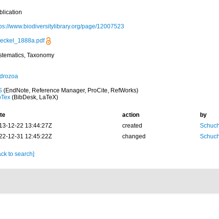
blication
tps://www.biodiversitylibrary.org/page/12007523
eckel_1888a.pdf
stematics, Taxonomy
drozoa
S
(EndNote, Reference Manager, ProCite, RefWorks)
bTex
(BibDesk, LaTeX)
te
action
by
13-12-22 13:44:27Z
created
Schuch
22-12-31 12:45:22Z
changed
Schuch
ck to search]