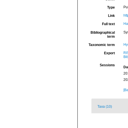
Pu
Type
ht
Link
Ha
Full text
Sy
Bibliographical
term
Hy
Taxonomic term
RI
Export
Bi
Sessions
Da
20
20
[Ba
Taxa (10)