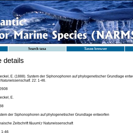
Search taxa
Taxon browser
details
eckel, E. (1888). System der Siphonophoren auf phylogenetischer Grundlage entw
r Naturwissenschaft.
22: 1-46.
2608
eckel, E.
88
stem der Siphonophoren auf phylogenetischer Grundlage entworfen
naische Zeitschrift f&uuml;r Naturwissenschaft
: 1-46