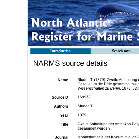
Introduction
Search taxa
NARMS source details
Studer, T. (1879). Zweite Abtheilung
Name
Gazelle um die Erde gesammelt wu
Wissenschaften zu Berlin.
1878: 524–
169972
SourceID
Studer, T.
Authors
1879
Year
Zweite Abtheilung der Anthozoa Poly
Title
gesammelt wurden
Monatsberichte der K&ouml;niglich 
Journal