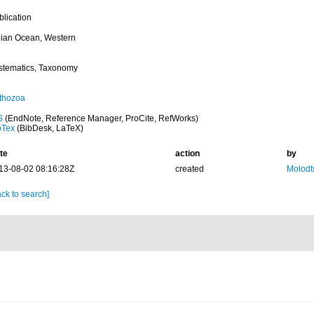
blication
dian Ocean, Western
stematics, Taxonomy
thozoa
S
(EndNote, Reference Manager, ProCite, RefWorks)
bTex
(BibDesk, LaTeX)
te
action
by
13-08-02 08:16:28Z
created
Molodt
ck to search]