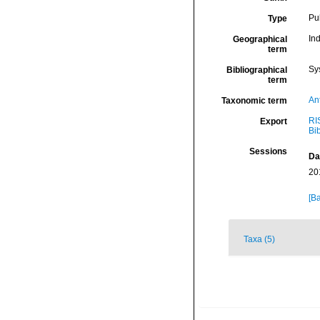
Pu
Type
In
Geographical
term
Sy
Bibliographical
term
An
Taxonomic term
RI
Export
Bi
Sessions
Da
20
[Ba
Taxa (5)