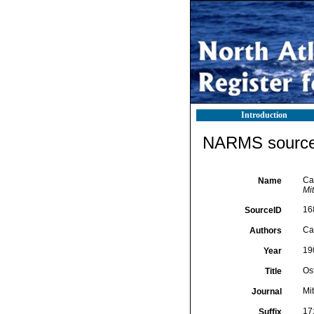
Introduction
NARMS source 
Ca
Name
Mi
16
SourceID
Ca
Authors
19
Year
Os
Title
Mi
Journal
17
Suffix