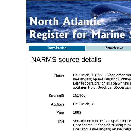
Introduction
Search taxa
NARMS source details
De Clerck, D. (1992). Voorkomen van
Name
merlangius) op het Belgisch Continen
Lernaeocera branchialis on whiting (
southern North Sea.].
Landbouwtijdsch
151906
SourceID
De Clerck, D.
Authors
1992
Year
Voorkomen van de kieuwparasiet Lern
Title
Continentaal Plat en de zuidelijke N
(Merlangus merlangius) on the Belgia