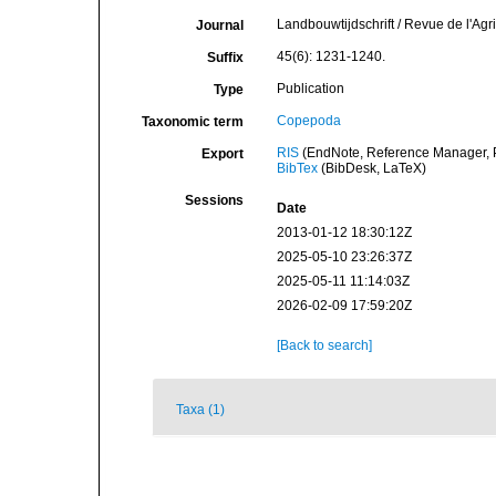
Landbouwtijdschrift / Revue de l'Agri
Journal
45(6): 1231-1240.
Suffix
Publication
Type
Copepoda
Taxonomic term
RIS
(EndNote, Reference Manager, P
Export
BibTex
(BibDesk, LaTeX)
Sessions
Date
2013-01-12 18:30:12Z
2025-05-10 23:26:37Z
2025-05-11 11:14:03Z
2026-02-09 17:59:20Z
[Back to search]
Taxa (1)