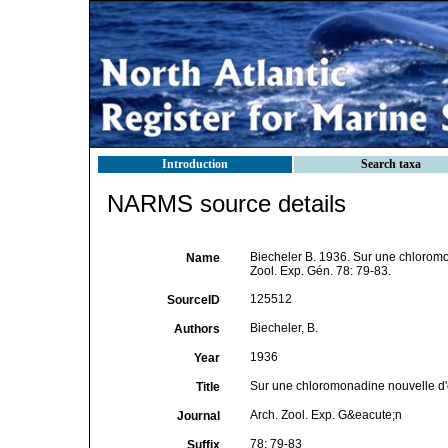
Introduction
Search taxa
NARMS source details
Biecheler B. 1936. Sur une chlorom
Name
Zool. Exp. Gén. 78: 79-83.
125512
SourceID
Biecheler, B.
Authors
1936
Year
Sur une chloromonadine nouvelle d'e
Title
Arch. Zool. Exp. G&eacute;n
Journal
78: 79-83
Suffix