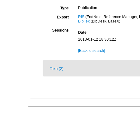
Publication
Type
RIS
(EndNote, Reference Manager, P
Export
BibTex
(BibDesk, LaTeX)
Sessions
Date
2013-01-12 18:30:12Z
[Back to search]
Taxa (2)