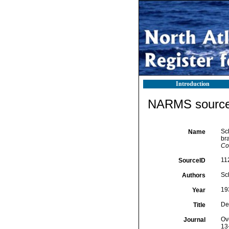
Introduction
NARMS source 
Sc
Name
bra
Co
11
SourceID
Sc
Authors
19
Year
De
Title
Ov
Journal
13