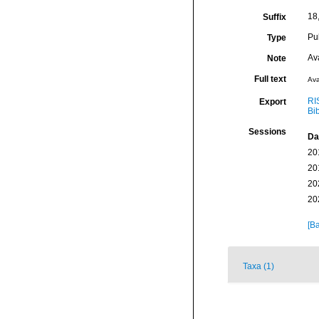
18
Suffix
Pu
Type
Av
Note
Full text
Ava
RI
Export
Bi
Sessions
Da
20
20
20
20
[Ba
Taxa (1)