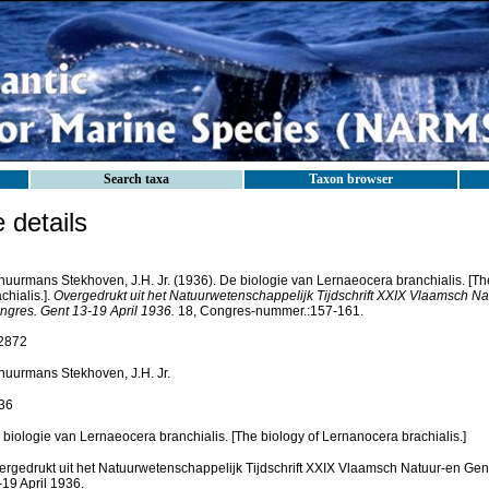
Search taxa
Taxon browser
details
huurmans Stekhoven, J.H. Jr. (1936). De biologie van Lernaeocera branchialis. [Th
chialis.].
Overgedrukt uit het Natuurwetenschappelijk Tijdschrift XXIX Vlaamsch 
ngres. Gent 13-19 April 1936.
18, Congres-nummer.:157-161.
2872
huurmans Stekhoven, J.H. Jr.
36
 biologie van Lernaeocera branchialis. [The biology of Lernanocera brachialis.]
ergedrukt uit het Natuurwetenschappelijk Tijdschrift XXIX Vlaamsch Natuur-en G
-19 April 1936.