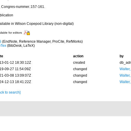
, Congres-nummer.:157-161.
blication
ailable in Wilson Copepod Library (non-digital)
ilable for editors
S
(EndNote, Reference Manager, ProCite, RefWorks)
bTex
(BibDesk, LaTeX)
te
action
by
13-01-12 18:30:12Z
created
db_ad
19-09-27 11:54:09Z
changed
Walter,
21-03-08 13:09:07Z
changed
Walter,
24-12-13 18:41:22Z
changed
Walter,
ck to search]