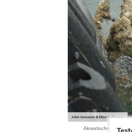
John Janssens & Elise Guillaume
Test
Akoestische apparatuur