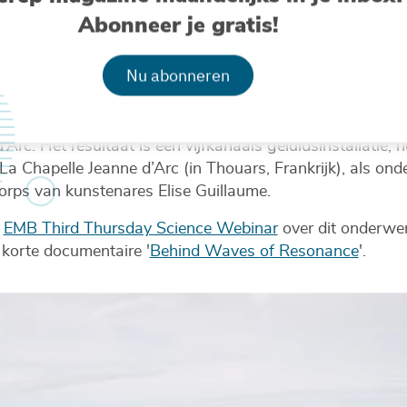
Noordzee (2024).
Abonneer je gratis!
Nu abonneren
ond vanuit onderzoek naar het psychologische effect van
 met milieupsycholoog
Marine Severin
en partners zoals V
’Arc. Het resultaat is een vijfkanaals geluidsinstallatie
 La Chapelle Jeanne d’Arc (in Thouars, Frankrijk), als ond
corps van kunstenares Elise Guillaume.
t
EMB Third Thursday Science Webinar
over dit onderwer
korte documentaire '
Behind Waves of Resonance
'.