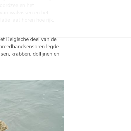
Noordzee en het
van walvissen en het
tie laat horen hoe rijk,
het Belgische deel van de
 breedbandsensoren legde
en, krabben, dolfijnen en