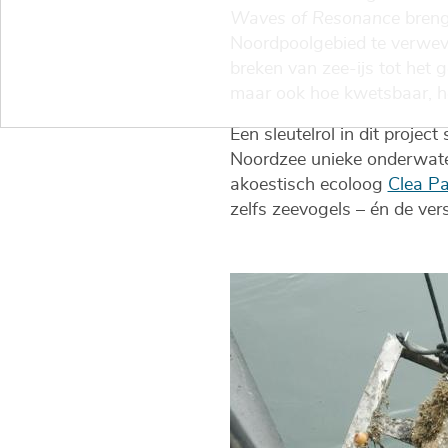
Waves of Resonance
breng
Noordpoolgebied te verweve
breken van zee-ijs tot het 
maar ook hoe kwetsbaar, he
Een sleutelrol in dit project
Noordzee unieke onderwate
akoestisch ecoloog
Clea Pa
zelfs zeevogels – én de vers