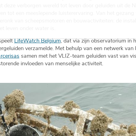
t deze verborgen wereld tot leven door geluiden uit de 
n tot een meeslepende luisterervaring. Van het gezang 
geronk van scheepsmotoren en bouwactiviteiten: de installa
t leven onder water is.
 speelt
LifeWatch Belgium
, dat via zijn observatorium in 
rgeluiden verzamelde. Met behulp van een netwerk van
rcerisas
samen met het VLIZ-team geluiden vast van viss
torende invloeden van menselijke activiteit.