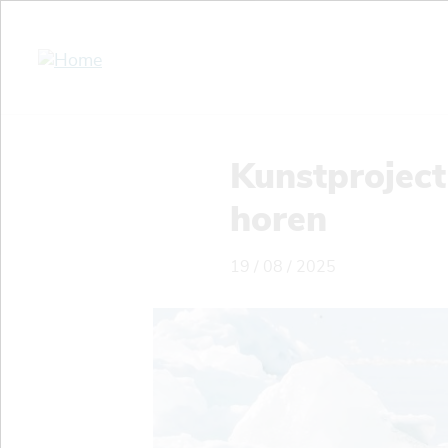
Overslaan
en
naar
de
inhoud
gaan
Kunstproject
horen
19 / 08 / 2025