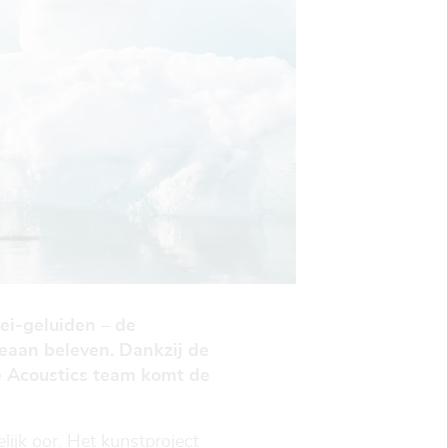
ei-geluiden – de
eaan beleven. Dankzij de
e Acoustics team komt de
ijk oor. Het kunstproject