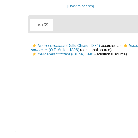
[Back to search]
Taxa (2)
Nerine cirratulus
(Delle Chiaje, 1831)
accepted as
Scole
squamata
(O.F. Muller, 1806)
(additional source)
Perinereis cultrifera
(Grube, 1840)
(additional source)