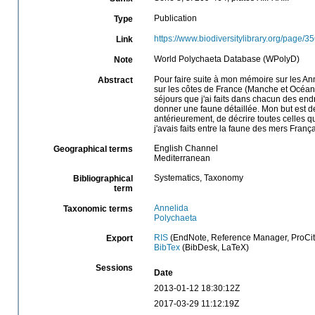
Publication
Type
https://www.biodiversitylibrary.org/page/
Link
World Polychaeta Database (WPolyD)
Note
Pour faire suite à mon mémoire sur les Ann
Abstract
sur les côtes de France (Manche et Océan),
séjours que j'ai faits dans chacun des end
donner une faune détaillée. Mon but est 
antérieurement, de décrire toutes celles 
j'avais faits entre la faune des mers França
English Channel
Geographical terms
Mediterranean
Systematics, Taxonomy
Bibliographical
term
Annelida
Taxonomic terms
Polychaeta
RIS
(EndNote, Reference Manager, ProCit
Export
BibTex
(BibDesk, LaTeX)
Sessions
Date
2013-01-12 18:30:12Z
2017-03-29 11:12:19Z