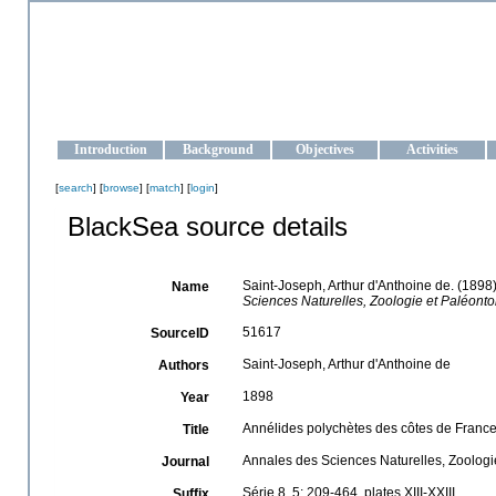
OCEAN-UKRAINE
Strengthening the oceanographic data management and operationa
Introduction
Background
Objectives
Activities
[
search
] [
browse
] [
match
] [
login
]
BlackSea source details
Saint-Joseph, Arthur d'Anthoine de. (189
Name
Sciences Naturelles, Zoologie et Paléontol
51617
SourceID
Saint-Joseph, Arthur d'Anthoine de
Authors
1898
Year
Annélides polychètes des côtes de Franc
Title
Annales des Sciences Naturelles, Zoologie
Journal
Série 8, 5: 209-464, plates XIII-XXIII
Suffix