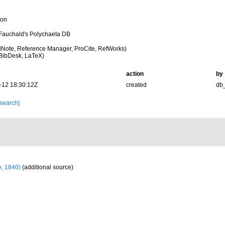
ion
 Fauchald's Polychaeta DB
Note, Reference Manager, ProCite, RefWorks)
BibDesk, LaTeX)
action
by
-12 18:30:12Z
created
db
 search]
, 1840)
(additional source)