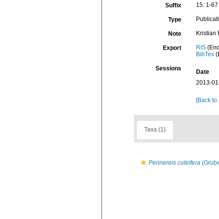
15: 1-67
Suffix
Publicat
Type
Kristian
Note
RIS
(End
Export
BibTex
(
Sessions
Date
2013-01
[Back to
Taxa (1)
Perinereis cultrifera
(Grube