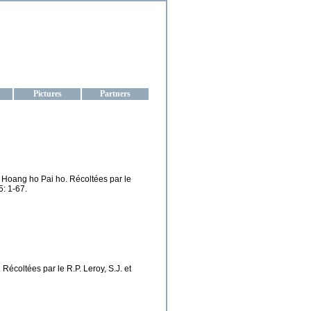
aine
Pictures
Partners
e Hoang ho Pai ho. Récoltées par le
: 1-67.
écoltées par le R.P. Leroy, S.J. et