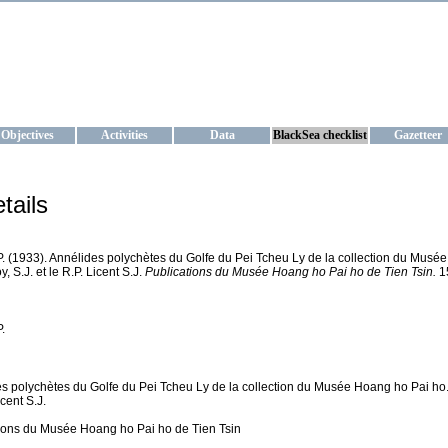
KRAINE
ta management and operational forecast services at IBSS and MHI, Ukr
Objectives
Activities
Data
BlackSea checklist
Gazetteer
tails
P. (1933). Annélides polychètes du Golfe du Pei Tcheu Ly de la collection du Musé
y, S.J. et le R.P. Licent S.J.
Publications du Musée Hoang ho Pai ho de Tien Tsin.
15
.
s polychètes du Golfe du Pei Tcheu Ly de la collection du Musée Hoang ho Pai ho. R
icent S.J.
ions du Musée Hoang ho Pai ho de Tien Tsin