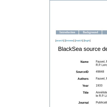
OCEAN-U
Strengthening the oceanographic da
Introduction
Background
[
search
] [
browse
] [
match
] [
login
]
BlackSea source de
Fauvel, 
Name
R.P. Lero
49848
SourceID
Fauvel, P
Authors
1933
Year
Annélide
Title
le R.P. L
Publicat
Journal