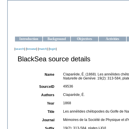
OCEAN-UKRAINE
Strengthening the oceanographic data management and operationa
Introduction
Background
Objectives
Activities
[
search
] [
browse
] [
match
] [
login
]
BlackSea source details
Claparède, É. (1868). Les annélides ché
Name
Naturelle de Genève.
19(2): 313-584, plate
49536
SourceID
Claparède, É.
Authors
1868
Year
Les annélides chétopodes du Golfe de Na
Title
Mémoires de la Société de Physique et d'
Journal
19(2): 313-584, plates I-XVI
Suffix