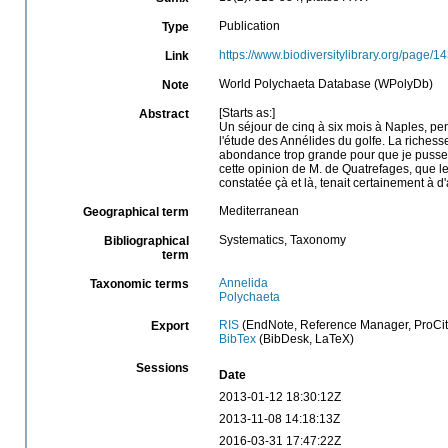
Publication
Type
https://www.biodiversitylibrary.org/page/
Link
World Polychaeta Database (WPolyDb)
Note
[Starts as:]
Abstract
Un séjour de cinq à six mois à Naples, p
l'étude des Annélides du golfe. La richess
abondance trop grande pour que je pusse le
cette opinion de M. de Quatrefages, que l
constatée çà et là, tenait certainement à d
Mediterranean
Geographical term
Systematics, Taxonomy
Bibliographical
term
Annelida
Taxonomic terms
Polychaeta
RIS
(EndNote, Reference Manager, ProCit
Export
BibTex
(BibDesk, LaTeX)
Sessions
Date
2013-01-12 18:30:12Z
2013-11-08 14:18:13Z
2016-03-31 17:47:22Z