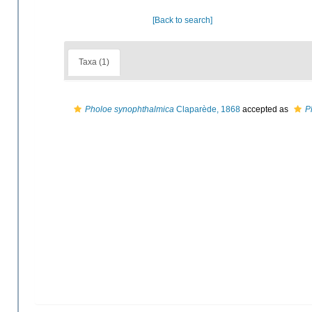
[Back to search]
Taxa (1)
Pholoe synophthalmica
Claparède, 1868
accepted as
P