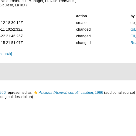
Note, Reference Manager, ProCite, RefWorks)
BibDesk, LaTeX)
action
by
-12 18:30:12Z
created
db
-11 10:52:32Z
changed
Gil
-22 21:46:26Z
changed
Gil
-15 21:51:07Z
changed
Rea
 search]
1966
represented as
Aricidea (Acmira) cerrutii
Laubier, 1966
(additional source)
original description)