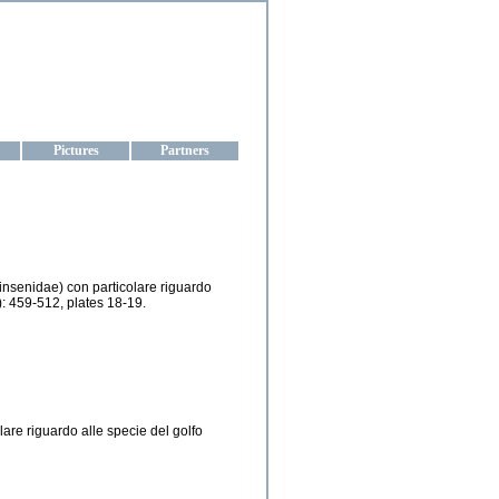
aine
Pictures
Partners
evinsenidae) con particolare riguardo
: 459-512, plates 18-19.
are riguardo alle specie del golfo