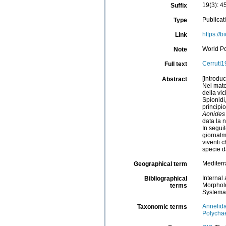
19(3): 4
Suffix
Publicat
Type
https://
Link
World P
Note
Cerruti
Full text
[Introduc
Abstract
Nel mate
della vic
Spionidi
principi
Aonides
data la 
In segui
giornalm
viventi 
specie d
Mediter
Geographical term
Internal
Bibliographical
Morphol
terms
Systema
Annelid
Taxonomic terms
Polycha