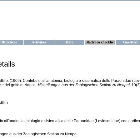
KRAINE
ta management and operational forecast services at IBSS and MHI, Ukr
Objectives
Activities
Data
BlackSea checklist
Gazetteer
tails
 Attilio. (1909). Contributo all'anatomia, biologia e sistematica delle Paraonidae (L
ie del golfo di Napoli.
Mittheilungen aus der Zoologischen Station zu Neapel.
19(3)
ttilio
to all'anatomia, biologia e sistematica delle Paraonidae (Levinsenidae) con particol
i
ungen aus der Zoologischen Station zu Neapel