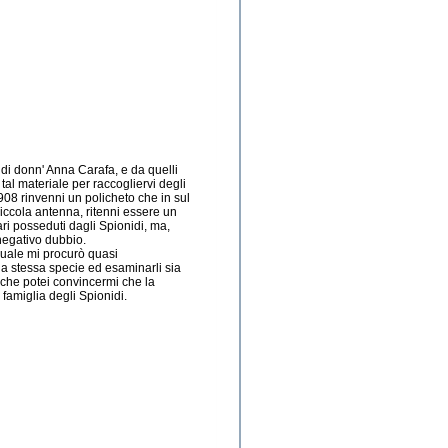
 di donn' Anna Carafa, e da quelli
tal materiale per raccogliervi degli
1908 rinvenni un policheto che in sul
piccola antenna, ritenni essere un
ari posseduti dagli Spionidi, ma,
 negativo dubbio.
 quale mi procurò quasi
la stessa specie ed esaminarli sia
u che potei convincermi che la
famiglia degli Spionidi.