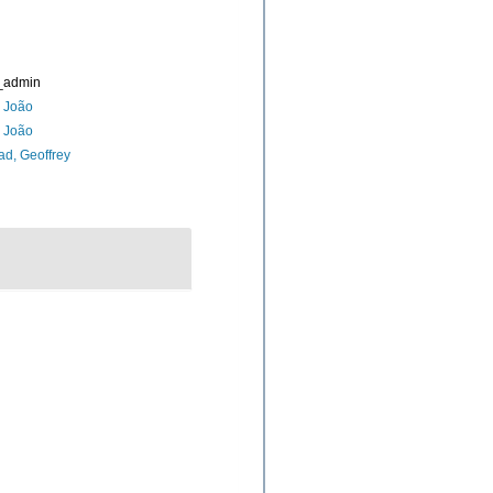
_admin
, João
, João
d, Geoffrey