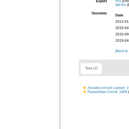
RIS
(End
Export
BibTex
(
Sessions
Date
2013-01
2016-04
2016-09
2019-04
[Back to
Taxa (2)
Aricidea cerrutii
Laubier, 
Paraonidae Cerruti, 1909
(