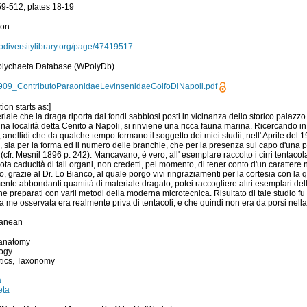
59-512, plates 18-19
ion
biodiversitylibrary.org/page/47419517
olychaeta Database (WPolyDb)
1909_ContributoParaonidaeLevinsenidaeGolfoDiNapoli.pdf
tion starts as:]
riale che la draga riporta dai fondi sabbiosi posti in vicinanza dello storico palazzo
ina località detta Cenito a Napoli, si rinviene una ricca fauna marina. Ricercando in 
, anellidi che da qualche tempo formano il soggetto dei miei studii, nell' Aprile del 
o, sia per la forma ed il numero delle branchie, che per la presenza sul capo d'una 
(cfr. Mesnil 1896 p. 242). Mancavano, è vero, all' esemplare raccolto i cirri tentacol
nota caducità di tali organi, non credetti, pel momento, di tener conto d'un carattere
to, grazie al Dr. Lo Bianco, al quale porgo vivi ringraziamenti per la cortesia con la
ente abbondanti quantità di materiale dragato, potei raccogliere altri esemplari del
che preparati con varii metodi della moderna microtecnica. Risultato di tale studio f
a me osservata era realmente priva di tentacoli, e che quindi non era da porsi nella 
ranean
 anatomy
ogy
tics, Taxonomy
a
eta