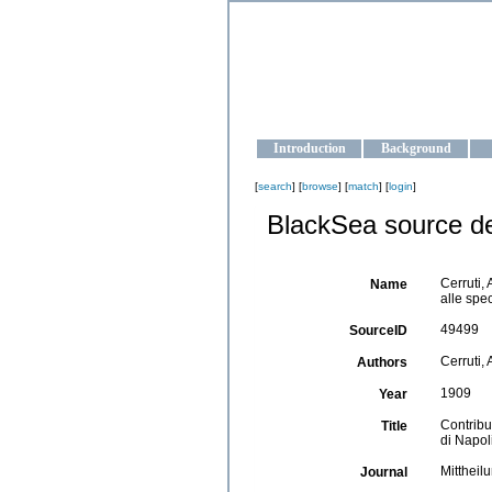
OCEAN-U
Strengthening the oceanographic da
Introduction
Background
[
search
] [
browse
] [
match
] [
login
]
BlackSea source de
Cerruti,
Name
alle spec
49499
SourceID
Cerruti, A
Authors
1909
Year
Contribu
Title
di Napol
Mittheil
Journal