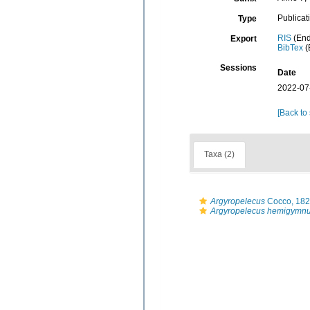
Publicat
Type
RIS
(End
Export
BibTex
(
Sessions
Date
2022-07
[Back to
Taxa (2)
Argyropelecus
Cocco, 18
Argyropelecus hemigymn