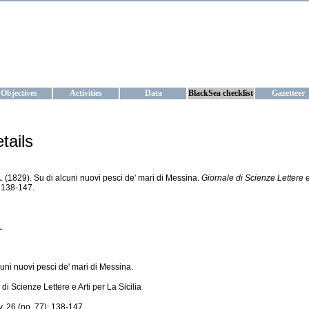
KRAINE
ta management and operational forecast services at IBSS and MHI, Ukr
Objectives
Activities
Data
BlackSea checklist
Gazetteer
tails
. (1829). Su di alcuni nuovi pesci de' mari di Messina.
Giornale di Scienze Lettere e 
: 138-147.
.
cuni nuovi pesci de' mari di Messina.
di Scienze Lettere e Arti per La Sicilia
v. 26 (no. 77): 138-147.