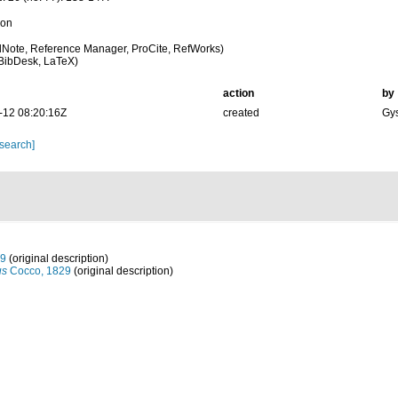
ion
Note, Reference Manager, ProCite, RefWorks)
BibDesk, LaTeX)
action
by
-12 08:20:16Z
created
Gys
 search]
29
(original description)
us
Cocco, 1829
(original description)