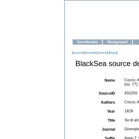
OCEAN-U
Strengthening the oceanographic da
Introduction
Background
[
search
] [
browse
] [
match
] [
login
]
BlackSea source de
Cocco, A
Name
(no. 77)
432250
SourceID
Cocco, A
Authors
1829
Year
Su di al
Title
Giornale 
Journal
Anno 7, 
Suffix