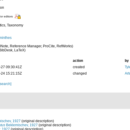
ion
for editors
tics, Taxonomy
minthes
Note, Reference Manager, ProCite, RefWorks)
BibDesk, LaTeX)
action
by
-27 09:30:41Z
created
Tyl
-24 15:21:15Z
changed
Art
 search]
ischev, 1927
(original description)
atus
Beklemischev, 1927
(original description)
, 1927
(original description)