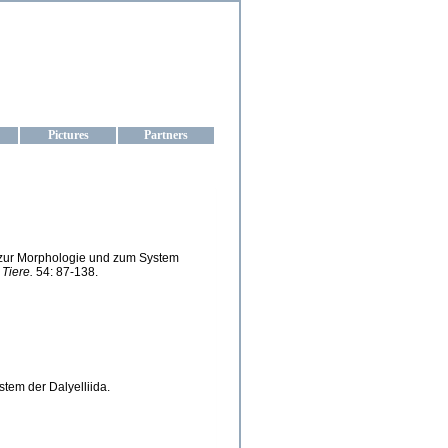
aine
Pictures
Partners
g zur Morphologie und zum System
Tiere.
54: 87-138.
tem der Dalyelliida.