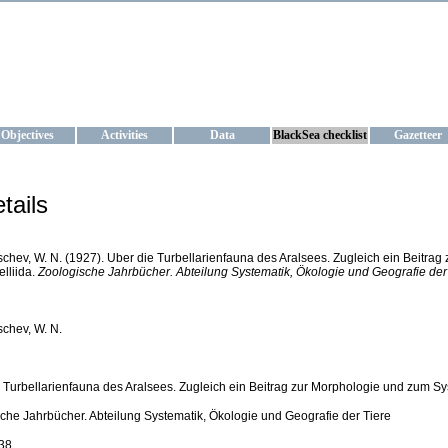
KRAINE
ta management and operational forecast services at IBSS and MHI, Ukr
Objectives
Activities
Data
BlackSea checklist
Gazetteer
tails
chev, W. N. (1927). Uber die Turbellarienfauna des Aralsees. Zugleich ein Beitra
elliida.
Zoologische Jahrbücher. Abteilung Systematik, Ökologie und Geografie der 
chev, W. N.
 Turbellarienfauna des Aralsees. Zugleich ein Beitrag zur Morphologie und zum Sys
che Jahrbücher. Abteilung Systematik, Ökologie und Geografie der Tiere
138