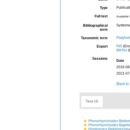
Publicat
Type
Full text
Available 
Systema
Bibliographical
term
Platyhel
Taxonomic term
RIS
(End
Export
BibTex
(
Sessions
Date
2016-06
2021-07
[Back to
Taxa (4)
Phonorhynchoides
Beklem
Phonorhynchoides flagell
Promonotus
Beklemischev