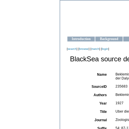
OCEAN-U
Strengthening the oceanographic da
Introduction
Background
[
search
] [
browse
] [
match
] [
login
]
BlackSea source de
Beklemis
Name
der Daly
235683
SourceID
Beklemis
Authors
1927
Year
Uber die
Title
Zoologis
Journal
54: 87-
Suffix