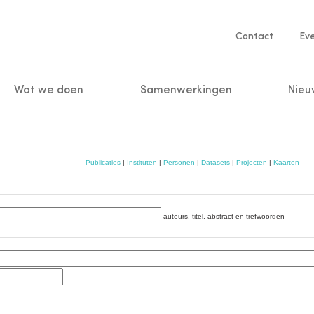
Service
Contact
Ev
navigatio
Wat we doen
Samenwerkingen
Nieu
n
Publicaties
|
Instituten
|
Personen
|
Datasets
|
Projecten
|
Kaarten
auteurs, titel, abstract en trefwoorden