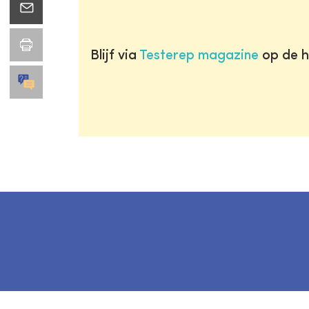
Blijf via
Testerep magazine
op de h