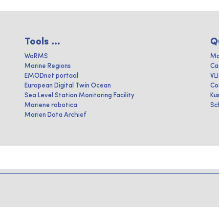
Tools ...
Q
WoRMS
Ma
Marine Regions
Ca
EMODnet portaal
VL
European Digital Twin Ocean
Co
Sea Level Station Monitoring Facility
Ku
Mariene robotica
Sc
Marien Data Archief