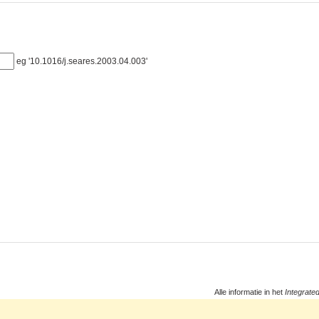
eg '10.1016/j.seares.2003.04.003'
Alle informatie in het
Integrate