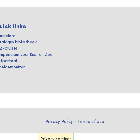
uick links
rineInfo
talogus bibliotheek
IZ-cruises
mpendium voor Kust en Zee
stportaal
heldemonitor
Privacy Policy
-
Terms of use
Privacy settings