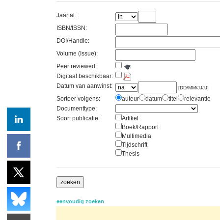
Jaartal:
ISBN/ISSN:
DOI/Handle:
Volume (Issue):
Peer reviewed:
Digitaal beschikbaar:
Datum van aanwinst:
[DD/MM/JJJJ]
Sorteer volgens:
auteur
datum
titel
relevantie
Documenttype:
Soort publicatie:
Artikel
Boek/Rapport
Multimedia
Tijdschrift
Thesis
eenvoudig zoeken