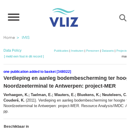
Overslaan
en
naar
de
Kruimelpad
Home
IMIS
inhoud
gaan
Data Policy
Publicaties
|
Instituten
|
Personen
|
Datasets
|
Projecten
[ meld een fout in dit record ]
mandj
one publication added to basket [348022]
Verdieping en aanleg bodembescherming ter hoog
Noordzeeterminal te Antwerpen: project-MER
Verhaegen, K.; Taelman, E.; Wauters, E.; Bluekens, K.; Neuteleers, C.; 
Couderé, K.
(2011). Verdieping en aanleg bodembescherming ter hoogte v
Noordzeeterminal te Antwerpen: project-MER. Resource Analysis/IMDC: An
pp.
Beschikbaar in