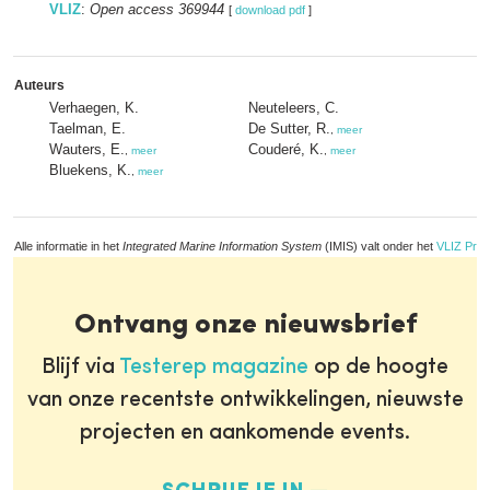
VLIZ
:
Open access 369944
[
download pdf
]
Auteurs
Verhaegen, K.
Neuteleers, C.
Taelman, E.
De Sutter, R.
,
meer
Wauters, E.
Couderé, K.
,
meer
,
meer
Bluekens, K.
,
meer
Alle informatie in het
Integrated Marine Information System
(IMIS) valt onder het
VLIZ Priv
Ontvang onze nieuwsbrief
Blijf via
Testerep magazine
op de hoogte
van onze recentste ontwikkelingen, nieuwste
projecten en aankomende events.