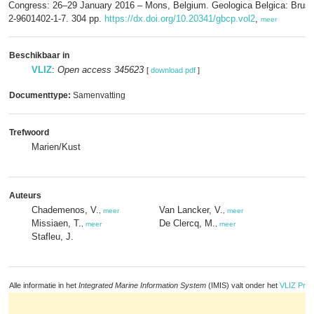
Congress: 26–29 January 2016 – Mons, Belgium. Geologica Belgica: Bruss
2-9601402-1-7. 304 pp.
https://dx.doi.org/10.20341/gbcp.vol2
,
meer
Beschikbaar in
VLIZ
:
Open access 345623
[
download pdf
]
Documenttype:
Samenvatting
Trefwoord
Marien/Kust
Auteurs
Chademenos, V.
Van Lancker, V.
,
meer
,
meer
Missiaen, T.
De Clercq, M.
,
meer
,
meer
Stafleu, J.
Alle informatie in het
Integrated Marine Information System
(IMIS) valt onder het
VLIZ Priv