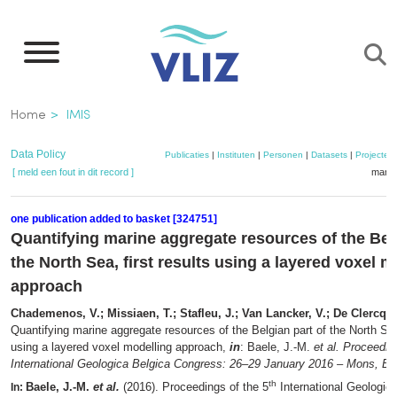
Overslaan
en
naar
de
Kruimelpad
Home
IMIS
inhoud
gaan
Data Policy
Publicaties
|
Instituten
|
Personen
|
Datasets
|
Projecten
[ meld een fout in dit record ]
mandj
one publication added to basket [324751]
Quantifying marine aggregate resources of the Belg
the North Sea, first results using a layered voxel m
approach
Chademenos, V.; Missiaen, T.; Stafleu, J.; Van Lancker, V.; De Clercq, 
Quantifying marine aggregate resources of the Belgian part of the North Sea,
using a layered voxel modelling approach,
in
: Baele, J.-M.
et al.
Proceeding
International Geologica Belgica Congress: 26–29 January 2016 – Mons, Be
th
Baele, J.-M.
et al.
(2016). Proceedings of the 5
International Geologic
In: