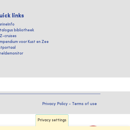
uick links
rineInfo
talogus bibliotheek
IZ-cruises
mpendium voor Kust en Zee
stportaal
heldemonitor
Privacy Policy
-
Terms of use
Privacy settings