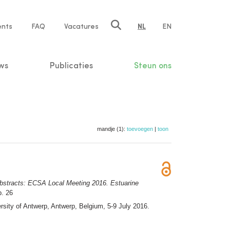
ents
FAQ
Vacatures
NL
EN
n
ws
Publicaties
Steun ons
mandje (1):
toevoegen
|
toon
bstracts: ECSA Local Meeting 2016. Estuarine
p. 26
rsity of Antwerp, Antwerp, Belgium, 5-9 July 2016.