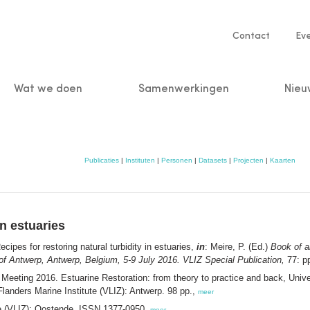
Service
Contact
Ev
navigatio
Wat we doen
Samenwerkingen
Nieu
n
Publicaties
|
Instituten
|
Personen
|
Datasets
|
Projecten
|
Kaarten
in estuaries
cipes for restoring natural turbidity in estuaries,
in
: Meire, P. (Ed.)
Book of a
 of Antwerp, Antwerp, Belgium, 5-9 July 2016. VLIZ Special Publication,
77: p
eeting 2016. Estuarine Restoration: from theory to practice and back, Unive
Flanders Marine Institute (VLIZ): Antwerp. 98 pp.,
meer
ee (VLIZ): Oostende. ISSN 1377-0950,
meer