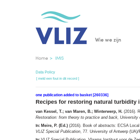
Overslaan
en
naar
de
Main
Wie we zijn
inhoud
gaan
navigatio
Kruimelpad
Home
IMIS
Data Policy
[ meld een fout in dit record ]
one publication added to basket [260336]
Recipes for restoring natural turbidity 
van Kessel, T.; van Maren, B.; Winterwerp, H.
(2016). Re
Restoration: from theory to practice and back, University
Meire, P. (Ed.)
(2016). Book of abstracts: ECSA Local M
In:
VLIZ Special Publication
, 77. University of Antwerp (UA)/
VLIZ Special Publication. Vlaams Instituut voor de Z
In: