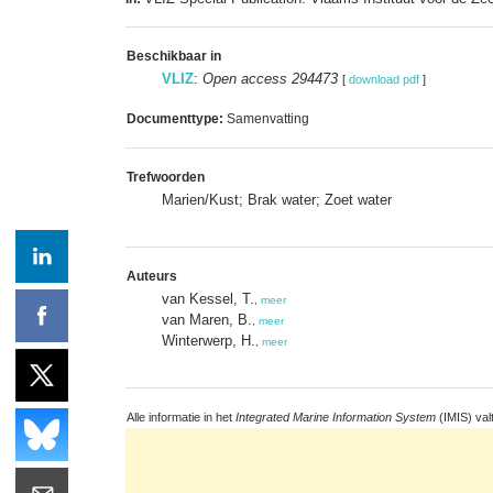
Beschikbaar in
VLIZ
:
Open access 294473
[
download pdf
]
Documenttype:
Samenvatting
Trefwoorden
Marien/Kust; Brak water; Zoet water
Auteurs
van Kessel, T.
,
meer
van Maren, B.
,
meer
Winterwerp, H.
,
meer
Alle informatie in het
Integrated Marine Information System
(IMIS) val