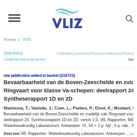
Overslaan
en
naar
de
Kruimelpad
Home
IMIS
inhoud
gaan
Data Policy
Publicaties
|
Instituten
|
Personen
|
Datasets
|
Projecten
[ meld een fout in dit record ]
mandj
one publication added to basket [216723]
Bevaarbaarheid van de Boven-Zeeschelde en zuidel
Ringvaart voor klasse Va-schepen: deelrapport 24.
Syntheserapport 1D en 2D
Maximova, T.; Vanlede, J.; Coen, L.; Peeters, P.; Eloot, K.; Mostaert, F.
Bevaarbaarheid van de Boven-Zeeschelde en zuidelijk vak Ringvaart voor 
deelrapport 24. Syntheserapport 1D en 2D. versie 2.0.
WL Rapporten
, 840_
Waterbouwkundig Laboratorium: Antwerpen. IX, 54 + 2 p. bijl., 6 p. tab., 36 p
WL Rapporten. Waterbouwkundig Laboratorium: Antwerpen. ,
Deel van:
meer