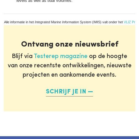
levels as well as tidal volumes.
Alle informatie in het
Integrated Marine Information System
(IMIS) valt onder het
VLIZ Priv
Ontvang onze nieuwsbrief
Blijf via
Testerep magazine
op de hoogte
van onze recentste ontwikkelingen, nieuwste
projecten en aankomende events.
SCHRIJF JE IN