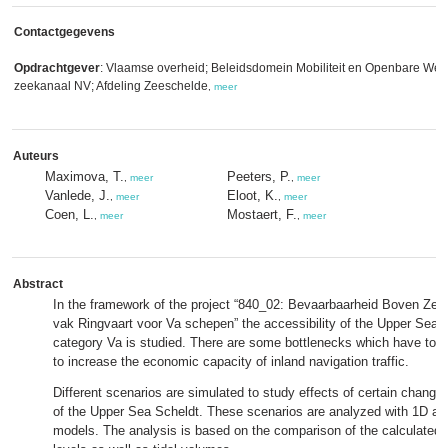
Contactgegevens
Opdrachtgever
: Vlaamse overheid; Beleidsdomein Mobiliteit en Openbare We
zeekanaal NV; Afdeling Zeeschelde
,
meer
Auteurs
Maximova, T.
Peeters, P.
,
meer
,
meer
Vanlede, J.
Eloot, K.
,
meer
,
meer
Coen, L.
Mostaert, F.
,
meer
,
meer
Abstract
In the framework of the project “840_02: Bevaarbaarheid Boven Zees
vak Ringvaart voor Va schepen” the accessibility of the Upper Sea S
category Va is studied. There are some bottlenecks which have to be
to increase the economic capacity of inland navigation traffic.
Different scenarios are simulated to study effects of certain changes
of the Upper Sea Scheldt. These scenarios are analyzed with 1D an
models. The analysis is based on the comparison of the calculated 