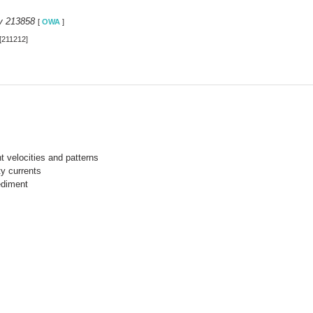
y 213858
[
OWA
]
[211212]
 velocities and patterns
y currents
ediment