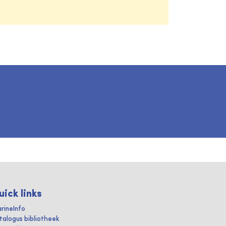
uick links
rineInfo
talogus bibliotheek