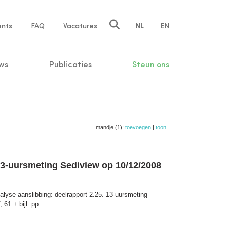
ents
FAQ
Vacatures
NL
EN
n
ws
Publicaties
Steun ons
mandje (1):
toevoegen
|
toon
13-uursmeting Sediview op 10/12/2008
lyse aanslibbing: deelrapport 2.25. 13-uursmeting
61 + bijl. pp.