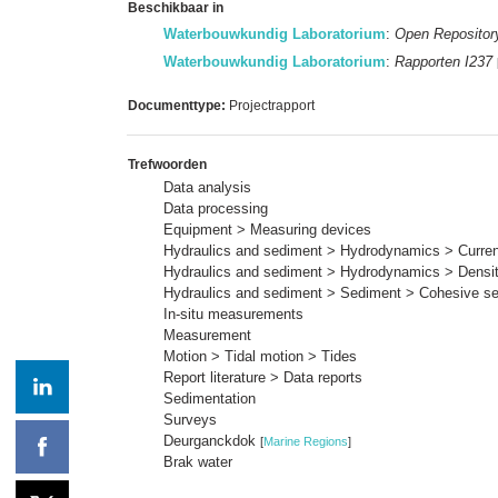
Beschikbaar in
Waterbouwkundig Laboratorium
:
Open Repositor
Waterbouwkundig Laboratorium
:
Rapporten I237
Documenttype:
Projectrapport
Trefwoorden
Data analysis
Data processing
Equipment > Measuring devices
Hydraulics and sediment > Hydrodynamics > Current
Hydraulics and sediment > Hydrodynamics > Densit
Hydraulics and sediment > Sediment > Cohesive s
In-situ measurements
Measurement
Motion > Tidal motion > Tides
Report literature > Data reports
Sedimentation
Surveys
Deurganckdok
[
Marine Regions
]
Brak water