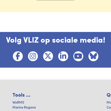
Volg VLIZ op sociale media!
Tools ...
Q
WoRMS
Ma
Marine Regions
Ca