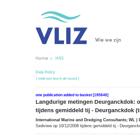
Overslaan
en
naar
de
Main
Wie we zijn
inhoud
gaan
navigatio
Kruimelpad
Home
IMIS
Data Policy
[ meld een fout in dit record ]
one publication added to basket [195640]
Langdurige metingen Deurganckdok: opv
tijdens gemiddeld tij - Deurganckdok (
International Marine and Dredging Consultants; WL | D
Sediview op 10/12/2008 tijdens gemiddeld tij - Deurganck