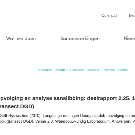
Service
Contact
Ev
navigatio
Wat we doen
Samenwerkingen
Nieu
n
Publicaties
|
Instituten
|
Personen
|
Datasets
|
Projecten
|
Kaarten
olging en analyse aanslibbing: deelrapport 2.25. 
transect DGD)
elft Hydraulics
(2010). Langdurige metingen Deurganckdok: opvolging en ana
dok (transect DGD). Versie 2.0. Waterbouwkundig Laboratorium: Antwerpen. V, 