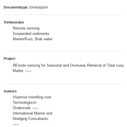
Documenttype:
Eindrapport
Trefwoorden
Remote sensing
Suspended sediments
Marien/Kust; Brak water
Project
REmote sensing for Seasonal and Overseas Retrieval of Total suspe
Matter,
meer
Auteurs
Vlaamse Instelling voor
Technologisch
Onderzoek
,
meer
International Marine and
Dredging Consultants
,
meer