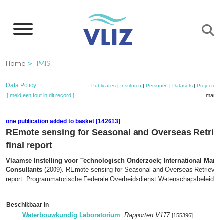
Overslaan
en
naar
de
Kruimelpad
Home
IMIS
inhoud
gaan
Data Policy
Publicaties
|
Instituten
|
Personen
|
Datasets
|
Projecten
[ meld een fout in dit record ]
mandj
one publication added to basket [142613]
REmote sensing for Seasonal and Overseas Retrie
final report
Vlaamse Instelling voor Technologisch Onderzoek; International Mari
Consultants
(2009). REmote sensing for Seasonal and Overseas Retrieval 
report. Programmatorische Federale Overheidsdienst Wetenschapsbeleid: [s.
Beschikbaar in
Waterbouwkundig Laboratorium
:
Rapporten V177
[155396]