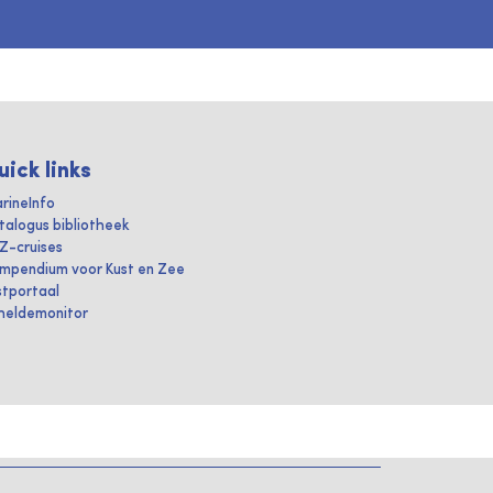
uick links
rineInfo
talogus bibliotheek
IZ-cruises
mpendium voor Kust en Zee
stportaal
heldemonitor