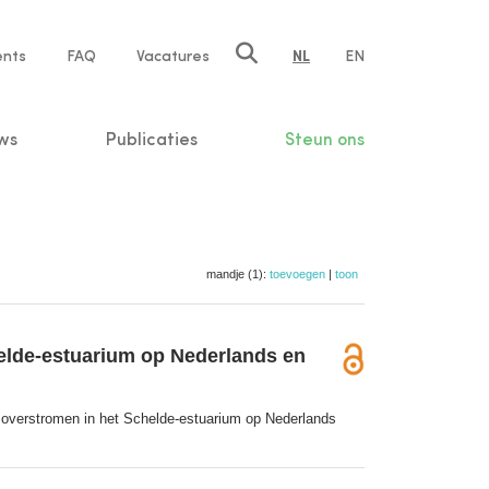
ents
FAQ
Vacatures
NL
EN
n
ws
Publicaties
Steun ons
mandje (1):
toevoegen
|
toon
chelde-estuarium op Nederlands en
en overstromen in het Schelde-estuarium op Nederlands