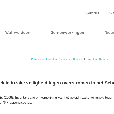
Service
Contact
Ev
navigatio
Wat we doen
Samenwerkingen
Nieu
n
Publicaties
|
Instituten
|
Personen
|
Datasets
|
Projecten
|
Kaarten
 beleid inzake veiligheid tegen overstromen in het S
is
(2008). Inventarisatie en vergelijking van het beleid inzake veiligheid teg
I, 76 + appendices pp.