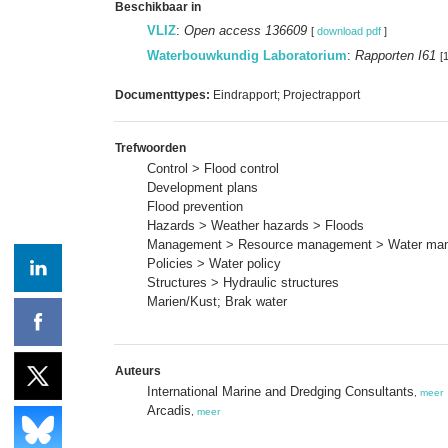
Beschikbaar in
VLIZ
:
Open access 136609
[
download pdf
]
Waterbouwkundig Laboratorium
:
Rapporten I61
[
Documenttypes:
Eindrapport; Projectrapport
Trefwoorden
Control > Flood control
Development plans
Flood prevention
Hazards > Weather hazards > Floods
Management > Resource management > Water ma
Policies > Water policy
Structures > Hydraulic structures
Marien/Kust; Brak water
Auteurs
International Marine and Dredging Consultants
,
meer
Arcadis
,
meer