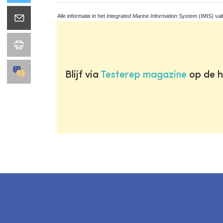
Alle informatie in het
Integrated Marine Information System
(IMIS) val
Blijf via
Testerep magazine
op de h