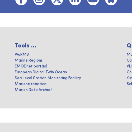
Tools ...
Q
WoRMS
Ma
Marine Regions
Ca
EMODnet portaal
VL
European Digital Twin Ocean
Co
Sea Level Station Monitoring Facility
Ku
Mariene robotica
Sc
Marien Data Archief