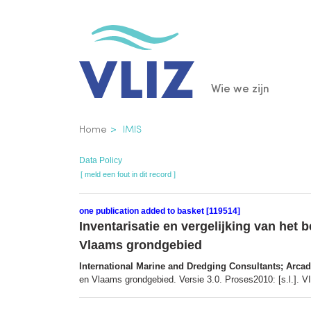
Overslaan
en
naar
de
Main
Wie we zijn
inhoud
gaan
navigatio
Kruimelpad
Home
IMIS
Data Policy
[ meld een fout in dit record ]
one publication added to basket [119514]
Inventarisatie en vergelijking van het
Vlaams grondgebied
International Marine and Dredging Consultants; Arcad
en Vlaams grondgebied. Versie 3.0. Proses2010: [s.l.]. V