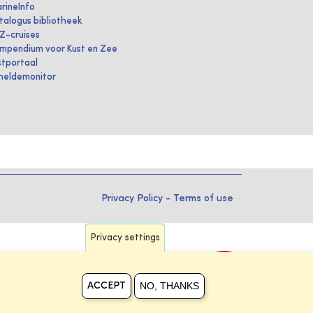
rineInfo
talogus bibliotheek
IZ-cruises
mpendium voor Kust en Zee
stportaal
heldemonitor
Privacy Policy
-
Terms of use
Privacy settings
NO, THANKS
ACCEPT