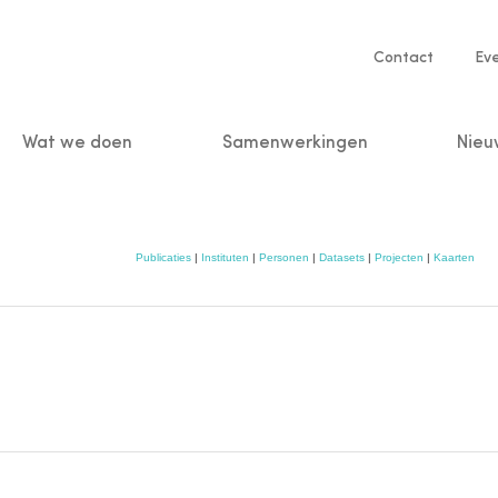
Service
Contact
Ev
navigatio
Wat we doen
Samenwerkingen
Nieu
n
Publicaties
|
Instituten
|
Personen
|
Datasets
|
Projecten
|
Kaarten