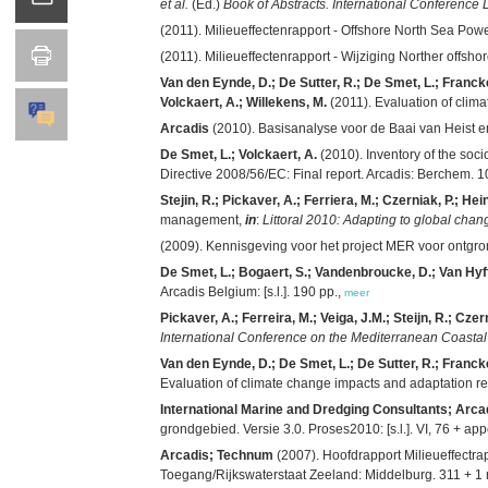
et al.
(Ed.)
Book of Abstracts. International Conference
(2011). Milieueffectenrapport - Offshore North Sea Po
(2011). Milieueffectenrapport - Wijziging Norther offsh
Van den Eynde, D.; De Sutter, R.; De Smet, L.; Francken,
Volckaert, A.; Willekens, M.
(2011). Evaluation of clima
Arcadis
(2010). Basisanalyse voor de Baai van Heist 
De Smet, L.; Volckaert, A.
(2010). Inventory of the soc
Directive 2008/56/EC: Final report. Arcadis: Berchem. 1
Stejin, R.; Pickaver, A.; Ferriera, M.; Czerniak, P.; Hei
management,
in
:
Littoral 2010: Adapting to global cha
(2009). Kennisgeving voor het project MER voor ontgro
De Smet, L.; Bogaert, S.; Vandenbroucke, D.; Van Hyft
Arcadis Belgium: [s.l.]. 190 pp.,
meer
Pickaver, A.; Ferreira, M.; Veiga, J.M.; Steijn, R.; Czer
International Conference on the Mediterranean Coast
Van den Eynde, D.; De Smet, L.; De Sutter, R.; Francken
Evaluation of climate change impacts and adaptation res
International Marine and Dredging Consultants; Arca
grondgebied. Versie 3.0. Proses2010: [s.l.]. VI, 76 + ap
Arcadis; Technum
(2007). Hoofdrapport Milieueffectr
Toegang/Rijkswaterstaat Zeeland: Middelburg. 311 + 1 