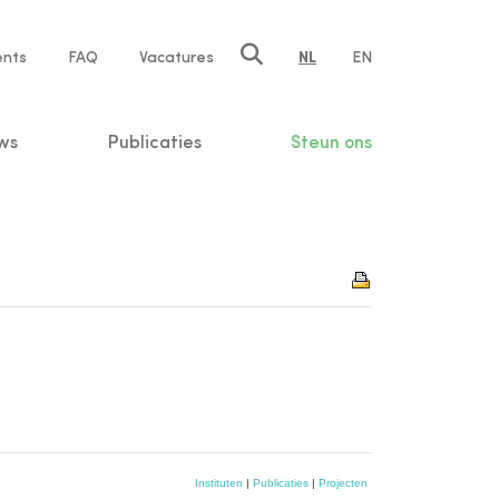
ents
FAQ
Vacatures
NL
EN
n
ws
Publicaties
Steun ons
Instituten
|
Publicaties
|
Projecten