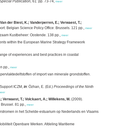
Special Publication,
61: pp. 73-74,
meer
; Van der Biest, K.; Vanderperren, E.; Verwaest, T.;
rt. Belgian Science Policy Office: Brussels. 121 pp.,
meer
urzaam Kustbeheer: Oostende. 138 pp.,
meer
pments within the European Marine Strategy Framework
nge of experiences and best practices in coastal
en pp.,
meer
rvlaktedelfstoffen of import van minerale grondstoffen.
 Support ICZM,
in
: Özhan, E. (Ed.)
Proceedings of the Ninth
eer
; Verwaest, T.; Volckaert, A.; Willekens, M.
(2009).
 Brussel. 81 pp.,
meer
overstromen in het Schelde-estuarium op Nederlands en Vlaams
biliteit Openbare Werken. Afdeling Maritieme