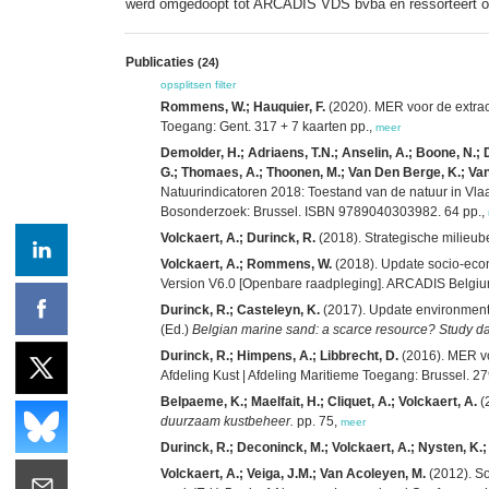
werd omgedoopt tot ARCADIS VDS bvba en ressorteert 
Publicaties
(24)
opsplitsen
filter
Rommens, W.; Hauquier, F.
(2020). MER voor de extrac
Toegang: Gent. 317 + 7 kaarten pp.,
meer
Demolder, H.; Adriaens, T.N.; Anselin, A.; Boone, N.; 
G.; Thomaes, A.; Thoonen, M.; Van Den Berge, K.; Van
Natuurindicatoren 2018: Toestand van de natuur in Vlaa
Bosonderzoek: Brussel. ISBN 9789040303982. 64 pp.,
Volckaert, A.; Durinck, R.
(2018). Strategische milieub
Volckaert, A.; Rommens, W.
(2018). Update socio-econo
Version V6.0 [Openbare raadpleging]. ARCADIS Belgium
Durinck, R.; Casteleyn, K.
(2017). Update environmental
(Ed.)
Belgian marine sand: a scarce resource? Study d
Durinck, R.; Himpens, A.; Libbrecht, D.
(2016). MER vo
Afdeling Kust | Afdeling Maritieme Toegang: Brussel. 27
Belpaeme, K.; Maelfait, H.; Cliquet, A.; Volckaert, A.
(
duurzaam kustbeheer.
pp. 75,
meer
Durinck, R.; Deconinck, M.; Volckaert, A.; Nysten, K.;
Volckaert, A.; Veiga, J.M.; Van Acoleyen, M.
(2012). So