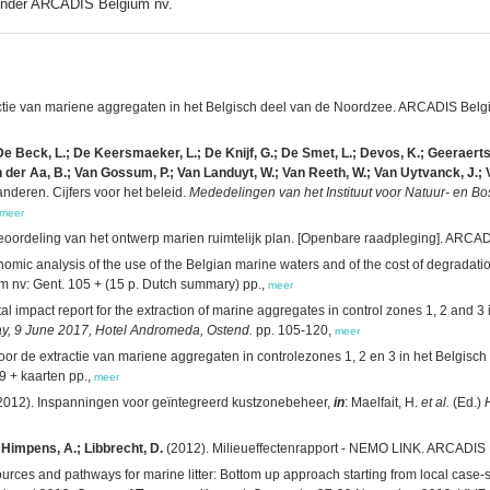
onder ARCADIS Belgium nv.
tie van mariene aggregaten in het Belgisch deel van de Noordzee. ARCADIS Belgiu
De Beck, L.; De Keersmaeker, L.; De Knijf, G.; De Smet, L.; Devos, K.; Geeraerts, 
 der Aa, B.; Van Gossum, P.; Van Landuyt, W.; Van Reeth, W.; Van Uytvanck, J.; 
nderen. Cijfers voor het beleid.
Mededelingen van het Instituut voor Natuur- en B
meer
eoordeling van het ontwerp marien ruimtelijk plan. [Openbare raadpleging]. ARCAD
mic analysis of the use of the Belgian marine waters and of the cost of degradation
 nv: Gent. 105 + (15 p. Dutch summary) pp.,
meer
 impact report for the extraction of marine aggregates in control zones 1, 2 and 3 
ay, 9 June 2017, Hotel Andromeda, Ostend.
pp. 105-120,
meer
or de extractie van mariene aggregaten in controlezones 1, 2 en 3 in het Belgisc
9 + kaarten pp.,
meer
2012). Inspanningen voor geïntegreerd kustzonebeheer,
in
: Maelfait, H.
et al.
(Ed.)
 Himpens, A.; Libbrecht, D.
(2012). Milieueffectenrapport - NEMO LINK. ARCADIS B
urces and pathways for marine litter: Bottom up approach starting from local case-