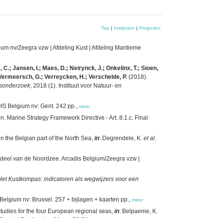
Top
|
Instituten
|
Projecten
m nv/Zeegra vzw | Afdeling Kust | Afdeling Maritieme
C.; Jansen, I.; Maes, D.; Neirynck, J.; Onkelinx, T.; Sioen,
Vermeersch, G.; Verreycken, H.; Verschelde, P.
(2018).
osonderzoek
, 2018 (1). Instituut voor Natuur- en
IS Belgium nv: Gent. 242 pp.,
meer
. Marine Strategy Framework Directive - Art. 8.1.c. Final
in the Belgian part of the North Sea,
in
: Degrendele, K.
et al.
h deel van de Noordzee. Arcadis Belgium/Zeegra vzw |
Het Kustkompas: indicatoren als wegwijzers voor een
elgium nv: Brussel. 257 + bijlagen + kaarten pp.,
meer
studies for the four European regional seas,
in
: Belpaeme, K.