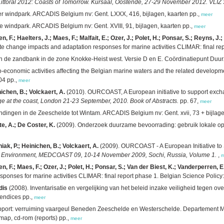
 Littoral 2012: Coasts of Tomorrow. Kursaal, Oostende, 27-29 November 2012. VLIZ 
wer windpark. ARCADIS Belgium nv: Gent. LXXX, 416, bijlagen, kaarten pp.,
meer
ore windpark. ARCADIS Belgium nv: Gent. XVIII, 91, bijlagen, kaarten pp.,
meer
 F.; Haelters, J.; Maes, F.; Malfait, E.; Ozer, J.; Polet, H.; Ponsar, S.; Reyns, J.
te change impacts and adaptation responses for marine activities CLIMAR: final repo
en de zandbank in de zone Knokke-Heist west. Versie D en E. Coördinatiepunt Du
io-economic activities affecting the Belgian marine waters and the related develo
04 pp.,
meer
nichen, B.; Volckaert, A.
(2010). OURCOAST, A European initiative to support excha
nge at the coast, London 21-23 September, 2010. Book of Abstracts.
pp. 67,
meer
ndingen in de Zeeschelde tot Wintam. ARCADIS Belgium nv: Gent. xvii, 73 + bijlag
e, A.; De Coster, K.
(2009). Onderzoek duurzame bevoorrading: gebruik lokale oppe
niak, P.; Heinichen, B.; Volckaert, A.
(2009). OURCOAST - A European Initiative to
al Environment, MEDCOAST 09, 10-14 November 2009, Sochi, Russia, Volume 1.
,
m
, F.; Maes, F.; Ozer, J.; Polet, H.; Ponsar, S.; Van der Biest, K.; Vanderperren, E.
ponses for marine activities CLIMAR: final report phase 1. Belgian Science Policy:
dis
(2008). Inventarisatie en vergelijking van het beleid inzake veiligheid tegen 
pendices pp.,
meer
apport: verruiming vaargeul Beneden Zeeschelde en Westerschelde. Departement Mo
map, cd-rom (reports) pp.,
meer