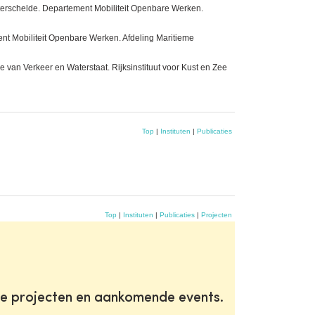
sterschelde. Departement Mobiliteit Openbare Werken.
t Mobiliteit Openbare Werken. Afdeling Maritieme
an Verkeer en Waterstaat. Rijksinstituut voor Kust en Zee
Top
|
Instituten
|
Publicaties
Top
|
Instituten
|
Publicaties
|
Projecten
te projecten en aankomende events.