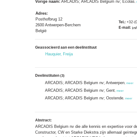
Vorige naam:
ARCADIS; ARCADIS Belgium nv; Ecolas
,
Adres:
Posthofbrug 12
Tel.:
+32-(0
2600 Antwerpen-Berchem
E-mail:
België
Geassocieerd aan een deelinstituut
Hauquier, Freija
Deelinstituten
(3)
ARCADIS; ARCADIS Belgium nv; Antwerpen
,
meer
ARCADIS; ARCADIS Belgium nv; Gent
,
meer
ARCADIS; ARCADIS Belgium nv; Oostende
,
meer
Abstract:
ARCADIS Belgium nv die alle kennis en expertise voo
Constructor, CW en Starke Diekstra zijn allemaal geïnteg