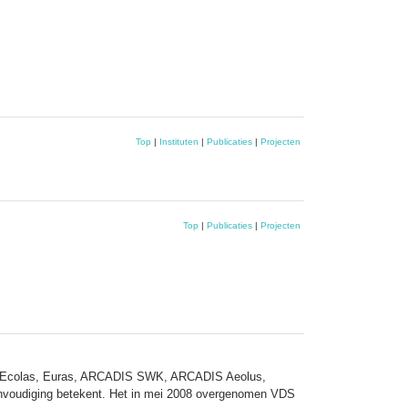
Top
|
Instituten
|
Publicaties
|
Projecten
Top
|
Publicaties
|
Projecten
IS Ecolas, Euras, ARCADIS SWK, ARCADIS Aeolus,
reenvoudiging betekent. Het in mei 2008 overgenomen VDS