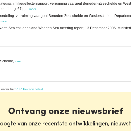
strategisch milieueffectenrapport: verruiming vaargeul Beneden-Zeeschelde en We
iddelburg. 67 pp.,
meer
ordeling: verruiming vaargeul Beneden-Zeeschelde en Westerschelde. Departemen
,
meer
rth Sea estuaries and Wadden Sea meering report, 13 December 2006. Ministerie v
 Schelde,
meer
t onder het
VLIZ Privacy beleid
Ontvang onze nieuwsbrief
oogte van onze recentste ontwikkelingen, nieuws