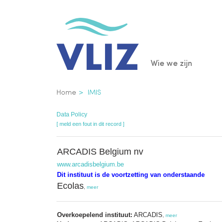
Overslaan
en
naar
de
Main
Wie we zijn
inhoud
gaan
navigatio
Kruimelpad
Home
IMIS
Data Policy
[ meld een fout in dit record ]
ARCADIS Belgium nv
www.arcadisbelgium.be
Dit instituut is de voortzetting van onderstaande
Ecolas
,
meer
Overkoepelend instituut:
ARCADIS
,
meer