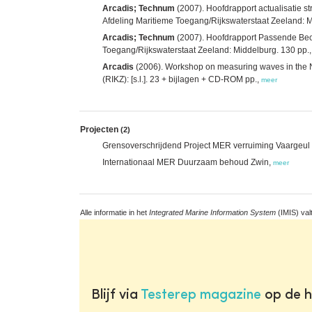
Arcadis; Technum
(2007). Hoofdrapport actualisatie 
Afdeling Maritieme Toegang/Rijkswaterstaat Zeeland: M
Arcadis; Technum
(2007). Hoofdrapport Passende Beo
Toegang/Rijkswaterstaat Zeeland: Middelburg. 130 pp.
Arcadis
(2006). Workshop on measuring waves in the No
(RIKZ): [s.l.]. 23 + bijlagen + CD-ROM pp.,
meer
Projecten
(2)
Grensoverschrijdend Project MER verruiming Vaargeul
Internationaal MER Duurzaam behoud Zwin,
meer
Alle informatie in het
Integrated Marine Information System
(IMIS) val
Blijf via
Testerep magazine
op de h