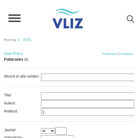
Overslaan
en
naar
de
Kruimelpad
Home
IMIS
inhoud
gaan
Data Policy
Publicaties
|
Instituten
|
Publicaties
[9]
Woord in alle velden:
Titel:
Auteur:
Instituut:
Jaartal: