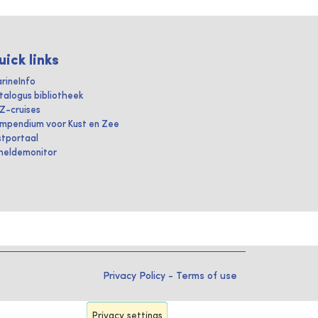
uick links
rineInfo
talogus bibliotheek
IZ-cruises
mpendium voor Kust en Zee
stportaal
heldemonitor
Privacy Policy
-
Terms of use
Privacy settings