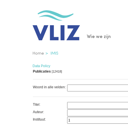
Overslaan
en
naar
de
Main
Wie we zijn
inhoud
gaan
navigatio
Kruimelpad
Home
IMIS
Data Policy
Publicaties
[12418]
Woord in alle velden:
Titel:
Auteur:
Instituut: