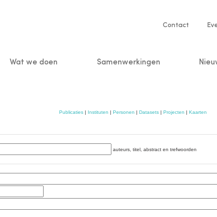
Service
Contact
Ev
navigatio
Wat we doen
Samenwerkingen
Nieu
n
Publicaties
|
Instituten
|
Personen
|
Datasets
|
Projecten
|
Kaarten
auteurs, titel, abstract en trefwoorden