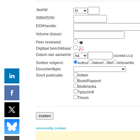
Jaartal:
ISBN/ISSN:
DOI/Handle:
Volume (Issue):
Peer reviewed:
Digitaal beschikbaar:
Datum van aanwinst:
[DD/MM/JJJJ]
Sorteer volgens:
auteur
datum
titel
relevantie
Documenttype:
Soort publicatie:
Artikel
Boek/Rapport
Multimedia
Tijdschrift
Thesis
eenvoudig zoeken