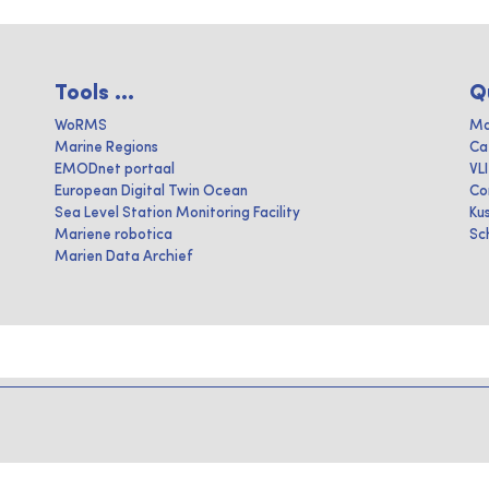
Tools ...
Q
WoRMS
Ma
Marine Regions
Ca
EMODnet portaal
VL
European Digital Twin Ocean
Co
Sea Level Station Monitoring Facility
Ku
Mariene robotica
Sc
Marien Data Archief