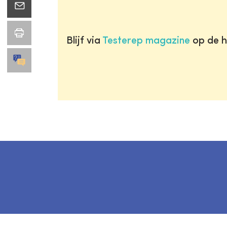
Blijf via
Testerep magazine
op de h