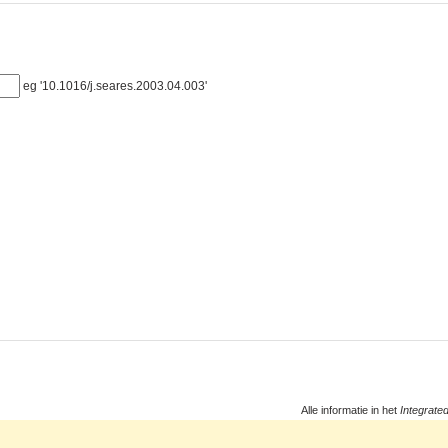
eg '10.1016/j.seares.2003.04.003'
Alle informatie in het
Integrate