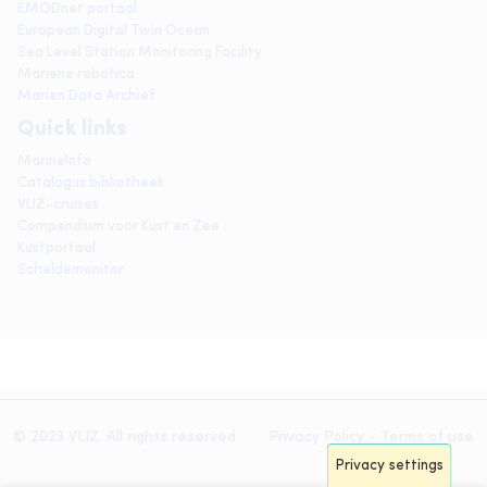
EMODnet portaal
European Digital Twin Ocean
Sea Level Station Monitoring Facility
Mariene robotica
Marien Data Archief
Quick links
MarineInfo
Catalogus bibliotheek
VLIZ-cruises
Compendium voor Kust en Zee
Kustportaal
Scheldemonitor
© 2023 VLIZ. All rights reserved
Privacy Policy
-
Terms of use
Privacy settings