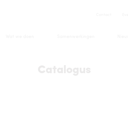
Service
Contact
Ev
navigatio
Wat we doen
Samenwerkingen
Nieu
n
Catalogus