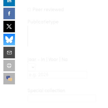
Peer reviewed
Publicatietype
Jaar - In | Voor | Na
Special collection