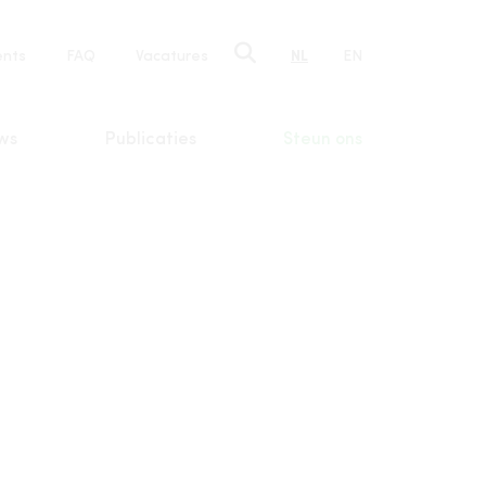
ents
FAQ
Vacatures
NL
EN
n
ws
Publicaties
Steun ons