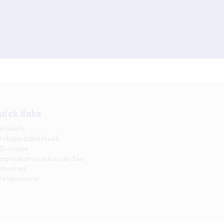
uick links
rineInfo
talogus bibliotheek
IZ-cruises
mpendium voor Kust en Zee
stportaal
heldemonitor