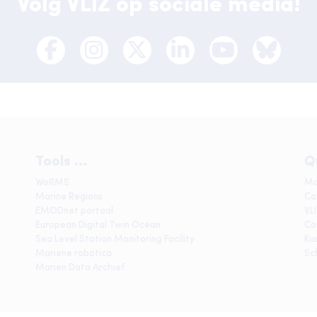
Volg VLIZ op sociale media!
Tools ...
Q
WoRMS
Ma
Marine Regions
Ca
EMODnet portaal
VL
European Digital Twin Ocean
Co
Sea Level Station Monitoring Facility
Ku
Mariene robotica
Sc
Marien Data Archief