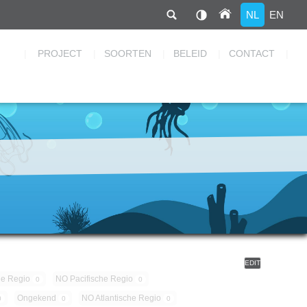
NL
EN
Hoofdnavigatie
PROJECT
SOORTEN
BELEID
CONTACT
EDIT
he Regio
NO Pacifische Regio
0
0
Ongekend
NO Atlantische Regio
0
0
0