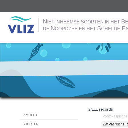
N
B
IET-INHEEMSE SOORTEN IN HET
E
N
S
E
DE
OORDZEE EN HET
CHELDE-
Overslaan
en
naar
de
inhoud
gaan
2
/
111
records
Hoofdnavigatie
PROJECT
Pontokaspische
ZW Pacifische 
SOORTEN