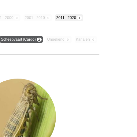
1 - 2000
2001 - 2010
2011 - 2020
0
0
1
Scheepvaart (cargo)
Ongekend
Kanalen
2
0
0