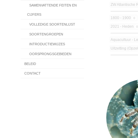
ZW Atlantische 
SAMENVATTENDE FEITEN EN
CIJFERS
1800 - 1900
0
VOLLEDIGE SOORTENLIJST
2021 - Heden
SOORTENGROEPEN
Aquacultuur - L
INTRODUCTIEWIJZES
Uitzetting (opzet
OORSPRONGSGEBIEDEN
BELEID
CONTACT