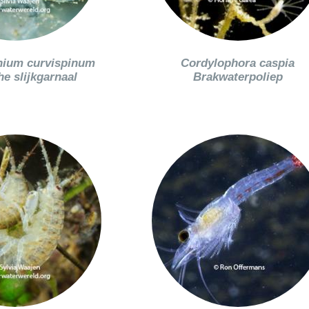
hium curvispinum
Cordylophora caspia
e slijkgarnaal
Brakwaterpoliep