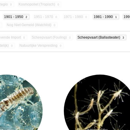
Regio
Kosmopoliet (tropisch)
0
0
1901 - 1950
1951 - 1970
1971 - 1980
1981 - 1990
199
2
0
0
1
Nog Niet Gemeld (Watchlist)
0
0
evende Import
Scheepvaart (fouling)
Scheepvaart (ballastwater)
0
0
3
telijk)
Natuurlijke Verspreiding
0
0