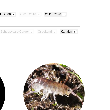
1 - 2000
2001 - 2010
2011 - 2020
2
0
1
Scheepvaart (cargo)
Ongekend
Kanalen
0
0
6