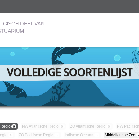
LGISCH DEEL VAN
STUARIUM
VOLLEDIGE SOORTENLIJST
 Regio
NW Atlantische Regio
ZO Atlantische Regio
NW Pacifisc
6
0
0
Regio
ZO Pacifische Regio
Indische Oceaan
Middellandse Zee
0
0
0