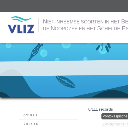
N
B
IET-INHEEMSE SOORTEN IN HET
E
N
S
E
DE
OORDZEE EN HET
CHELDE-
Overslaan
en
naar
de
inhoud
gaan
6
/
111
records
Hoofdnavigatie
PROJECT
Pontokaspische
ZW Pacifische 
SOORTEN