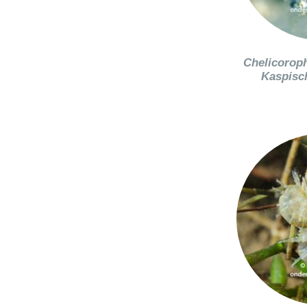
Chelicorop
Kaspisch