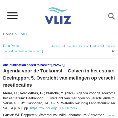
Skip
to
main
content
Breadcrumb
Home
IMIS
Data Policy
Publications
|
Institutes
|
Persons
|
Datasets
|
Projects
|
[ report an error in this record ]
bask
one publication added to basket [392525]
Agenda voor de Toekomst – Golven in het estuari
Deelrapport 5. Overzicht van metingen op verschil
meetlocaties
Meire, D.; Kolokythas, G.; Plancke, Y.
(2024). Agenda voor de Toekomst 
het estuarium: Deelrapport 5. Overzicht van metingen op verschillende mee
Versie 4.0.
WL Rapporten
, 14_082_5. Waterbouwkundig Laboratorium: Antwe
54 + 4 p. bijl. pp.
https://dx.doi.org/10.48607/247
WL Rapporten. Waterbouwkundig Laboratorium: Antwerpen. ,
Part of:
more