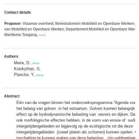
Contact details
Proposer
: Vlaamse overheid; Beleidsdomein Mobiliteit en Openbare Werken; V
van Mobiliteit en Openbare Werken; Departement Mobiliteit en Openbare Werken
Maritieme Toegang
,
more
Authors
Meire, D.
,
more
Kolokythas, G.
Plancke, Y.
,
more
Abstract
Eén van de vragen binnen het onderzoeksprogramma “Agenda voor 
het belang van golven in het estuarium. Golven kunnen belangrijk 
effect op de hydrodynamische belasting van oevers en dijken. Deze
ook morfologische effecten hebben, in de vorm van erosie of sedim
intergetijdengebieden en bijgevolg op de ecologische rol die deze
intergetijdengebieden (zowel platen als schorren) kunnen spelen. 
inschatting te kunnen maken van deze belasting, zijn veldmetingen