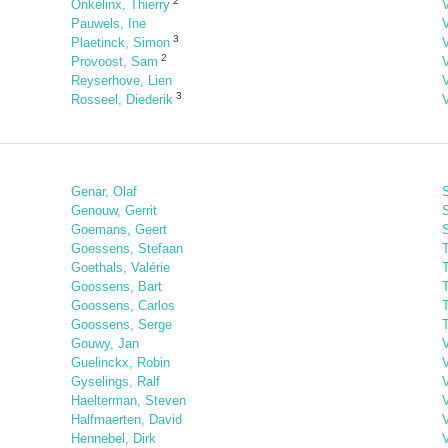
2
Onkelinx, Thierry
Pauwels, Ine
3
Plaetinck, Simon
2
Provoost, Sam
V
Reyserhove, Lien
V
3
Rosseel, Diederik
V
Genar, Olaf
Genouw, Gerrit
Goemans, Geert
Goessens, Stefaan
Goethals, Valérie
Goossens, Bart
Goossens, Carlos
T
Goossens, Serge
Gouwy, Jan
Guelinckx, Robin
Gyselings, Ralf
Haelterman, Steven
Halfmaerten, David
Hennebel, Dirk