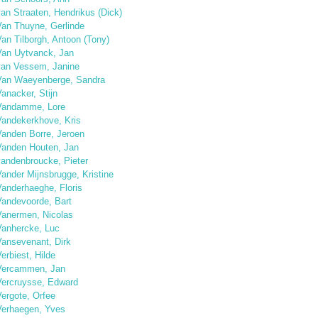
an Straaten, Hendrikus (Dick)
Van Thuyne, Gerlinde
an Tilborgh, Antoon (Tony)
Van Uytvanck, Jan
van Vessem, Janine
Van Waeyenberge, Sandra
anacker, Stijn
Vandamme, Lore
Vandekerkhove, Kris
Vanden Borre, Jeroen
Vanden Houten, Jan
vandenbroucke, Pieter
ander Mijnsbrugge, Kristine
Vanderhaeghe, Floris
Vandevoorde, Bart
Vanermen, Nicolas
Vanhercke, Luc
Vansevenant, Dirk
erbiest, Hilde
Vercammen, Jan
Vercruysse, Edward
ergote, Orfee
Verhaegen, Yves