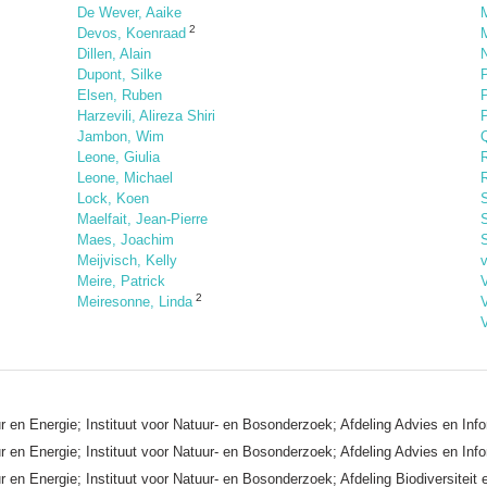
De Wever, Aaike
M
2
Devos, Koenraad
Dillen, Alain
Dupont, Silke
Elsen, Ruben
P
Harzevili, Alireza Shiri
P
Jambon, Wim
Q
Leone, Giulia
Leone, Michael
Lock, Koen
Maelfait, Jean-Pierre
Maes, Joachim
Meijvisch, Kelly
Meire, Patrick
V
2
Meiresonne, Linda
V
 en Energie; Instituut voor Natuur- en Bosonderzoek; Afdeling Advies en Inf
 en Energie; Instituut voor Natuur- en Bosonderzoek; Afdeling Advies en Inf
en Energie; Instituut voor Natuur- en Bosonderzoek; Afdeling Biodiversiteit e