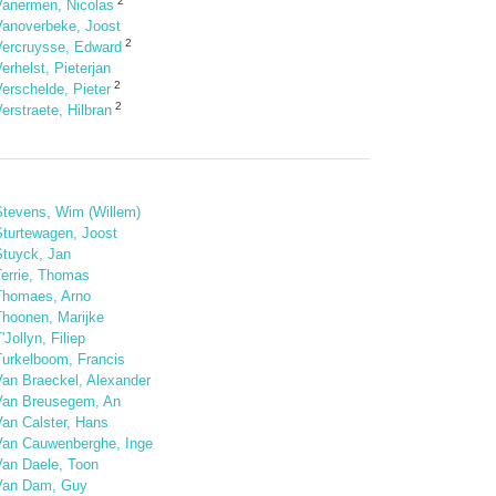
2
Vanermen, Nicolas
Vanoverbeke, Joost
2
Vercruysse, Edward
erhelst, Pieterjan
2
erschelde, Pieter
2
erstraete, Hilbran
Stevens, Wim (Willem)
Sturtewagen, Joost
Stuyck, Jan
Terrie, Thomas
Thomaes, Arno
Thoonen, Marijke
'Jollyn, Filiep
Turkelboom, Francis
Van Braeckel, Alexander
Van Breusegem, An
Van Calster, Hans
Van Cauwenberghe, Inge
Van Daele, Toon
Van Dam, Guy