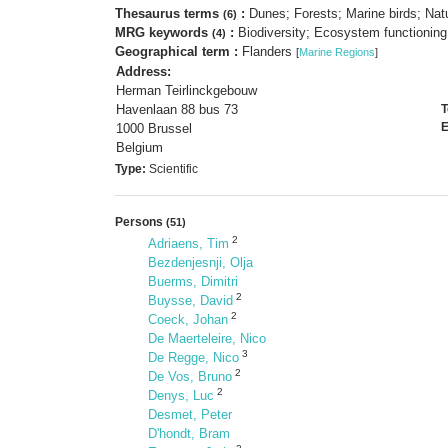
Thesaurus terms
:
Dunes; Forests; Marine birds; Natu
(6)
MRG keywords
:
Biodiversity; Ecosystem functioni
(4)
Geographical term :
Flanders
[
Marine Regions
]
Address:
Herman Teirlinckgebouw
Havenlaan 88 bus 73
T
E
1000 Brussel
Belgium
Type:
Scientific
Persons
(51)
2
Adriaens, Tim
Bezdenjesnji, Olja
Buerms, Dimitri
2
Buysse, David
2
Coeck, Johan
De Maerteleire, Nico
3
De Regge, Nico
2
De Vos, Bruno
2
Denys, Luc
Desmet, Peter
D'hondt, Bram