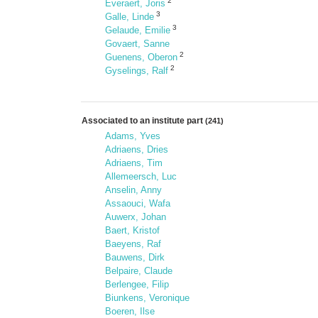
2
Everaert, Joris
3
Galle, Linde
3
Gelaude, Emilie
Govaert, Sanne
2
Guenens, Oberon
2
Gyselings, Ralf
Associated to an institute part
(241)
Adams, Yves
Adriaens, Dries
Adriaens, Tim
Allemeersch, Luc
Anselin, Anny
Assaouci, Wafa
Auwerx, Johan
Baert, Kristof
Baeyens, Raf
Bauwens, Dirk
Belpaire, Claude
Berlengee, Filip
Biunkens, Veronique
Boeren, Ilse