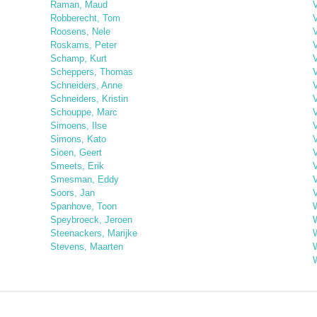
Raman, Maud
V
Robberecht, Tom
Roosens, Nele
Roskams, Peter
Schamp, Kurt
V
Scheppers, Thomas
Schneiders, Anne
Schneiders, Kristin
V
Schouppe, Marc
V
Simoens, Ilse
Simons, Kato
V
Sioen, Geert
V
Smeets, Erik
Smesman, Eddy
V
Soors, Jan
Spanhove, Toon
Speybroeck, Jeroen
Steenackers, Marijke
Stevens, Maarten
W