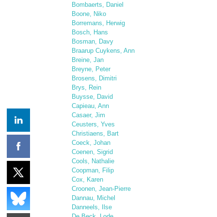
Bombaerts, Daniel
Boone, Niko
Borremans, Herwig
Bosch, Hans
Bosman, Davy
Braarup Cuykens, Ann
Breine, Jan
Breyne, Peter
Brosens, Dimitri
Brys, Rein
Buysse, David
Capieau, Ann
Casaer, Jim
Ceusters, Yves
Christiaens, Bart
Coeck, Johan
Coenen, Sigrid
Cools, Nathalie
Coopman, Filip
Cox, Karen
Croonen, Jean-Pierre
Dannau, Michel
Danneels, Ilse
De Beck, Lode