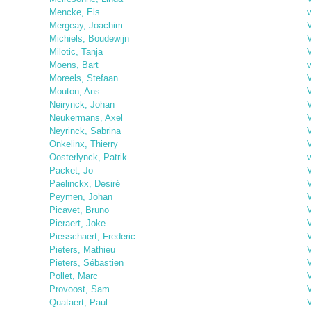
Mencke, Els
v
Mergeay, Joachim
Michiels, Boudewijn
V
Milotic, Tanja
Moens, Bart
Moreels, Stefaan
Mouton, Ans
V
Neirynck, Johan
Neukermans, Axel
Neyrinck, Sabrina
Onkelinx, Thierry
Oosterlynck, Patrik
Packet, Jo
V
Paelinckx, Desiré
Peymen, Johan
Picavet, Bruno
Pieraert, Joke
Piesschaert, Frederic
Pieters, Mathieu
V
Pieters, Sébastien
Pollet, Marc
Provoost, Sam
V
Quataert, Paul