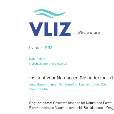
Skip
to
main
content
Main
Who we are
navigatio
Breadcrumb
Home
IMIS
Data Policy
[ report an error in this record ]
Instituut voor Natuur- en Bosonderzoek 
seadatanet.maris2.nl/v_edmo/print.asp?n_code=202
www.inbo.be
English name:
Research Institute for Nature and Forest
Parent institute:
Vlaamse overheid; Beleidsdomein Omg