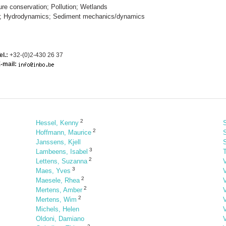
re conservation; Pollution; Wetlands
ng; Hydrodynamics; Sediment mechanics/dynamics
el.:
+32-(0)2-430 26 37
-mail:
2
Hessel, Kenny
2
Hoffmann, Maurice
Janssens, Kjell
3
Lambeens, Isabel
2
Lettens, Suzanna
3
Maes, Yves
2
Maesele, Rhea
2
Mertens, Amber
2
Mertens, Wim
Michels, Helen
Oldoni, Damiano