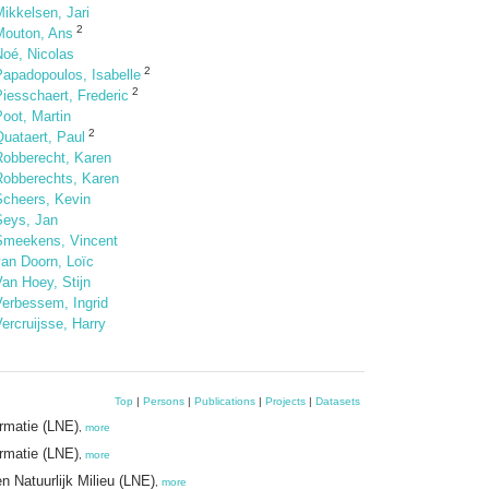
ikkelsen, Jari
2
Mouton, Ans
Noé, Nicolas
2
Papadopoulos, Isabelle
2
iesschaert, Frederic
oot, Martin
2
uataert, Paul
Robberecht, Karen
Robberechts, Karen
Scheers, Kevin
Seys, Jan
Smeekens, Vincent
van Doorn, Loïc
an Hoey, Stijn
Verbessem, Ingrid
ercruijsse, Harry
Top
|
Persons
|
Publications
|
Projects
|
Datasets
ormatie (LNE)
,
more
ormatie (LNE)
,
more
n Natuurlijk Milieu (LNE)
,
more