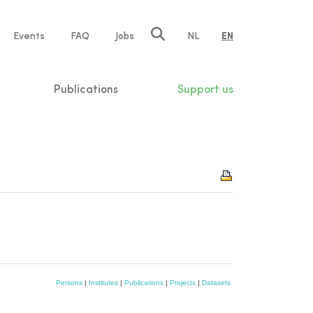
e
Events
FAQ
Jobs
NL
EN
tion
Publications
Support us
Persons
|
Institutes
|
Publications
|
Projects
|
Datasets