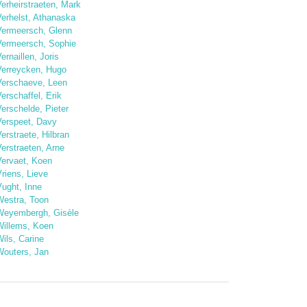
erheirstraeten, Mark
Verhelst, Athanaska
Vermeersch, Glenn
Vermeersch, Sophie
ernaillen, Joris
Verreycken, Hugo
Verschaeve, Leen
erschaffel, Erik
erschelde, Pieter
Verspeet, Davy
erstraete, Hilbran
erstraeten, Arne
Vervaet, Koen
riens, Lieve
Vught, Inne
Westra, Toon
Weyembergh, Gisèle
Willems, Koen
ils, Carine
Wouters, Jan