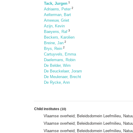
1
Tack, Jurgen
2
Adriaens, Peter
Aelterman, Bart
Ameeuw, Griet
Azijn, Kevin
3
Baeyens, Raf
Beckers, Karolien
2
Breine, Jan
2
Brys, Rein
Cartuyvels, Emma
Daelemans, Robin
De Belder, Wim
De Beuckelaer, Joram
De Meulenaer, Brecht
De Rycke, Ann
Child institutes
(10)
Vlaamse overheid; Beleidsdomein Leefmilieu, Natuur
Vlaamse overheid; Beleidsdomein Leefmilieu, Natuur
Vlaamse overheid; Beleidsdomein Leefmilieu, Natuur 