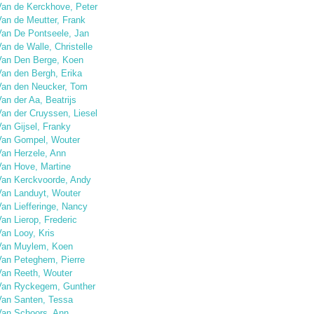
Van de Kerckhove, Peter
Van de Meutter, Frank
Van De Pontseele, Jan
an de Walle, Christelle
Van Den Berge, Koen
Van den Bergh, Erika
Van den Neucker, Tom
an der Aa, Beatrijs
Van der Cruyssen, Liesel
an Gijsel, Franky
Van Gompel, Wouter
Van Herzele, Ann
Van Hove, Martine
Van Kerckvoorde, Andy
Van Landuyt, Wouter
an Liefferinge, Nancy
an Lierop, Frederic
an Looy, Kris
Van Muylem, Koen
Van Peteghem, Pierre
Van Reeth, Wouter
Van Ryckegem, Gunther
Van Santen, Tessa
Van Schoors, Ann