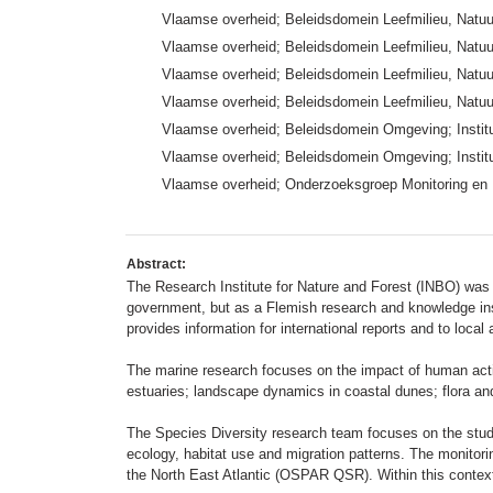
Vlaamse overheid; Beleidsdomein Leefmilieu, Natuur
Vlaamse overheid; Beleidsdomein Leefmilieu, Natuu
Vlaamse overheid; Beleidsdomein Leefmilieu, Natuu
Vlaamse overheid; Beleidsdomein Leefmilieu, Natuur
Vlaamse overheid; Beleidsdomein Omgeving; Instit
Vlaamse overheid; Beleidsdomein Omgeving; Institu
Vlaamse overheid; Onderzoeksgroep Monitoring en 
Abstract:
The Research Institute for Nature and Forest (INBO) was
government, but as a Flemish research and knowledge inst
provides information for international reports and to local
The marine research focuses on the impact of human activi
estuaries; landscape dynamics in coastal dunes; flora and
The Species Diversity research team focuses on the study
ecology, habitat use and migration patterns. The monitori
the North East Atlantic (OSPAR QSR). Within this context