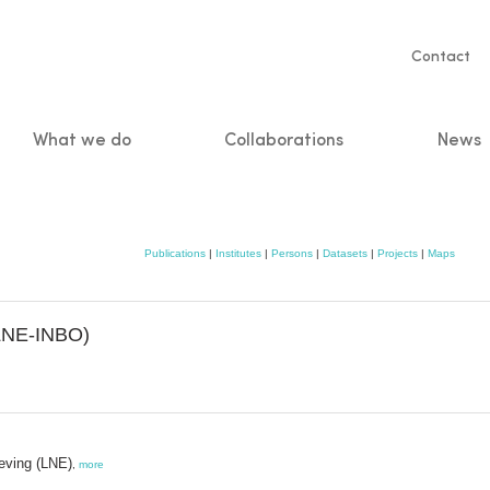
Servic
Contact
naviga
What we do
Collaborations
News
n
Publications
|
Institutes
|
Persons
|
Datasets
|
Projects
|
Maps
(LNE-INBO)
eving (LNE)
,
more