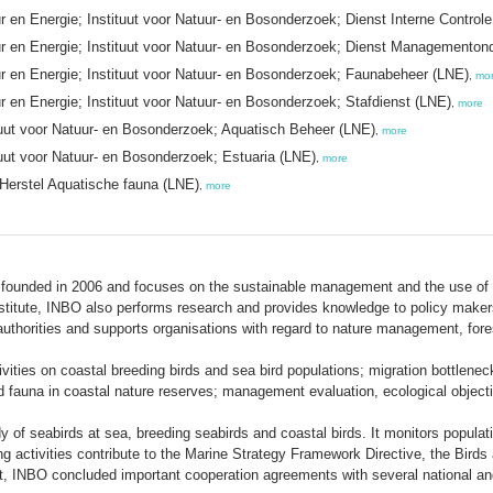
 en Energie; Instituut voor Natuur- en Bosonderzoek; Dienst Interne Control
r en Energie; Instituut voor Natuur- en Bosonderzoek; Dienst Managementon
r en Energie; Instituut voor Natuur- en Bosonderzoek; Faunabeheer (LNE)
,
mo
 en Energie; Instituut voor Natuur- en Bosonderzoek; Stafdienst (LNE)
,
more
uut voor Natuur- en Bosonderzoek; Aquatisch Beheer (LNE)
,
more
ut voor Natuur- en Bosonderzoek; Estuaria (LNE)
,
more
Herstel Aquatische fauna (LNE)
,
more
 founded in 2006 and focuses on the sustainable management and the use of n
itute, INBO also performs research and provides knowledge to policy makers 
 authorities and supports organisations with regard to nature management, fores
ties on coastal breeding birds and sea bird populations; migration bottleneck
 fauna in coastal nature reserves; management evaluation, ecological objectiv
 of seabirds at sea, breeding seabirds and coastal birds. It monitors populat
ng activities contribute to the Marine Strategy Framework Directive, the Birds
, INBO concluded important cooperation agreements with several national and 