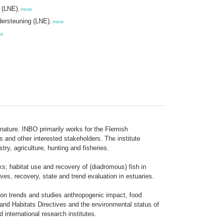
e (LNE)
,
more
dersteuning (LNE)
,
more
re
ature. INBO primarily works for the Flemish
and other interested stakeholders. The institute
try, agriculture, hunting and fisheries.
s; habitat use and recovery of (diadromous) fish in
es, recovery, state and trend evaluation in estuaries.
ion trends and studies anthropogenic impact, food
 and Habitats Directives and the environmental status of
international research institutes.