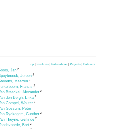
Top
|
Institutes
|
Publications
|
Projects
|
Datasets
2
Soors, Jan
2
Speybroeck, Jeroen
2
Stevens, Maarten
2
Turkelboom, Francis
2
Van Braeckel, Alexander
2
Van den Bergh, Erika
2
Van Gompel, Wouter
Van Gossum, Peter
2
Van Ryckegem, Gunther
2
Van Thuyne, Gerlinde
2
Vandevoorde, Bart