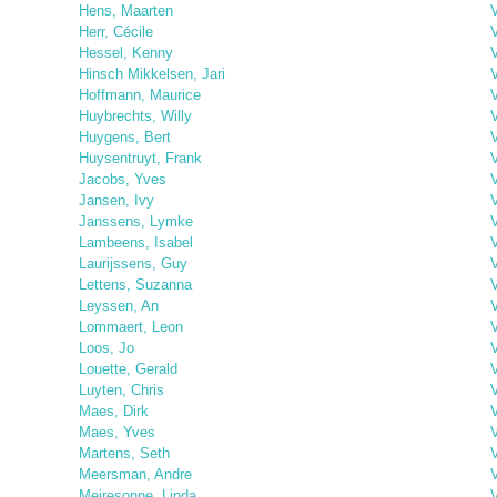
Hens, Maarten
Herr, Cécile
Hessel, Kenny
Hinsch Mikkelsen, Jari
V
Hoffmann, Maurice
Huybrechts, Willy
Huygens, Bert
Huysentruyt, Frank
V
Jacobs, Yves
Jansen, Ivy
V
Janssens, Lymke
Lambeens, Isabel
Laurijssens, Guy
Lettens, Suzanna
Leyssen, An
Lommaert, Leon
V
Loos, Jo
V
Louette, Gerald
V
Luyten, Chris
Maes, Dirk
Maes, Yves
Martens, Seth
Meersman, Andre
Meiresonne, Linda