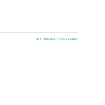
Top
|
Publications
|
Projects
|
Datasets