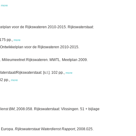
,
more
elplan voor de Rijkswateren 2010-2015. Rijkswaterstaat:
175 pp.,
more
 Ontwikkelplan voor de Rijkswateren 2010-2015.
s. Milieumeetnet Rijkswateren. MWTL. Meetplan 2009.
staat/Rijkswaterstaat: [s.l.]. 102 pp.,
more
32 pp.,
more
ienst BM
, 2008.058. Rijkswaterstaat: Vlissingen. 51 + bijlage
n Europa.
Rijkswaterstaat Waterdienst Rapport
, 2008.025.