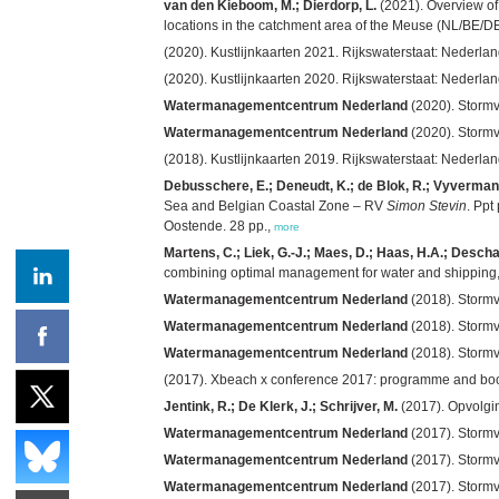
van den Kieboom, M.; Dierdorp, L.
(2021). Overview of
locations in the catchment area of the Meuse (NL/BE/DE)
(2020). Kustlijnkaarten 2021. Rijkswaterstaat: Nederlan
(2020). Kustlijnkaarten 2020. Rijkswaterstaat: Nederlan
Watermanagementcentrum Nederland
(2020). Stormvl
Watermanagementcentrum Nederland
(2020). Stormvl
(2018). Kustlijnkaarten 2019. Rijkswaterstaat: Nederlan
Debusschere, E.; Deneudt, K.; de Blok, R.; Vyverman, 
Sea and Belgian Coastal Zone – RV
Simon Stevin
. Pp
Oostende. 28 pp.,
more
Martens, C.; Liek, G.-J.; Maes, D.; Haas, H.A.; Desch
combining optimal management for water and shipping
Watermanagementcentrum Nederland
(2018). Stormvl
Watermanagementcentrum Nederland
(2018). Stormvl
Watermanagementcentrum Nederland
(2018). Stormvl
(2017). Xbeach x conference 2017: programme and book 
Jentink, R.; De Klerk, J.; Schrijver, M.
(2017). Opvolgin
Watermanagementcentrum Nederland
(2017). Stormvl
Watermanagementcentrum Nederland
(2017). Stormvl
Watermanagementcentrum Nederland
(2017). Stormvl