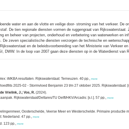
oende water en aan de vlotte en veilige door- stroming van het verkeer. De or
 staf. De tien regionale diensten vormen de ruggengraat van Rijkswaterstaat. Z
ring en beheer van projecten, onderhoud en verbetering van waterwerken en inf
ts. De zeven specialistische diensten verzorgen de technische en wetenschap
 Rijkswaterstaat en de beleidsvoorbereiding van het Ministerie van Verkeer e
I, DWW. In de loop van 2007 gaan deze diensten op in de Waterdienst van RW
x: iMKBA resultaten. Rijkswaterstaat: Terneuzen. 40 pp.,
more
oedflits 2025-02 - Stormvloed Benjamin 23 t/m 27 oktober 2025. Rijkswaterstaat: [s.
e Vrielink, J.; Vos, R.
(2024).
anpak. Rijkswaterstaat/Deltares/TU Delft/HKV/Arcadis: [s.l.]. 57 pp.,
more
velingenmeer, Oosterschelde, Veerse Meer en Westerschelde. Primaire productie me
t: Nederland. 47 pp.,
more
d. 123 pp.,
more