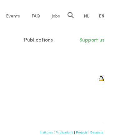
e
Events
FAQ
Jobs
NL
EN
tion
Publications
Support us
Institutes
|
Publications
|
Projects
|
Datasets