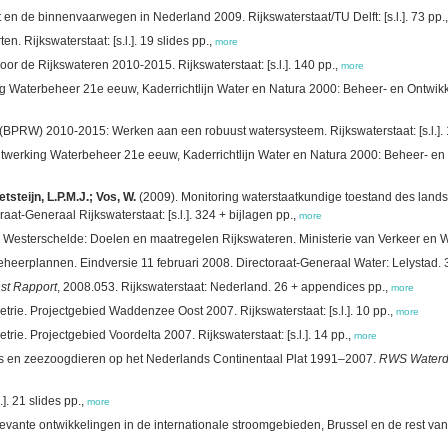
en de binnenvaarwegen in Nederland 2009. Rijkswaterstaat/TU Delft: [s.l.]. 73 pp.
n. Rijkswaterstaat: [s.l.]. 19 slides pp.,
more
or de Rijkswateren 2010-2015. Rijkswaterstaat: [s.l.]. 140 pp.,
more
 Waterbeheer 21e eeuw, Kaderrichtlijn Water en Natura 2000: Beheer- en Ontwikk
(BPRW) 2010-2015: Werken aan een robuust watersysteem. Rijkswaterstaat: [s.l.]. 
twerking Waterbeheer 21e eeuw, Kaderrichtlijn Water en Natura 2000: Beheer- en
steijn, L.P.M.J.; Vos, W.
(2009). Monitoring waterstaatkundige toestand des land
raat-Generaal Rijkswaterstaat: [s.l.]. 324 + bijlagen pp.,
more
sterschelde: Doelen en maatregelen Rijkswateren. Ministerie van Verkeer en Water
eerplannen. Eindversie 11 februari 2008. Directoraat-Generaal Water: Lelystad. 
nst Rapport
, 2008.053. Rijkswaterstaat: Nederland. 26 + appendices pp.,
more
trie. Projectgebied Waddenzee Oost 2007. Rijkswaterstaat: [s.l.]. 10 pp.,
more
rie. Projectgebied Voordelta 2007. Rijkswaterstaat: [s.l.]. 14 pp.,
more
ls en zeezoogdieren op het Nederlands Continentaal Plat 1991–2007.
RWS Waterd
.]. 21 slides pp.,
more
evante ontwikkelingen in de internationale stroomgebieden, Brussel en de rest va