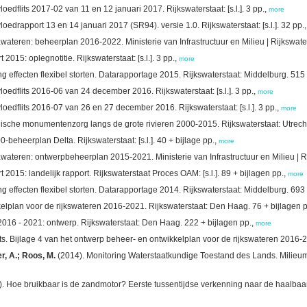
oedflits 2017-02 van 11 en 12 januari 2017. Rijkswaterstaat: [s.l.]. 3 pp.,
more
oedrapport 13 en 14 januari 2017 (SR94). versie 1.0. Rijkswaterstaat: [s.l.]. 32 pp.
teren: beheerplan 2016-2022. Ministerie van Infrastructuur en Milieu | Rijkswatersta
15: oplegnotitie. Rijkswaterstaat: [s.l.]. 3 pp.,
more
g effecten flexibel storten. Datarapportage 2015. Rijkswaterstaat: Middelburg. 515
oedflits 2016-06 van 24 december 2016. Rijkswaterstaat: [s.l.]. 3 pp.,
more
oedflits 2016-07 van 26 en 27 december 2016. Rijkswaterstaat: [s.l.]. 3 pp.,
more
ogische monumentenzorg langs de grote rivieren 2000-2015. Rijkswaterstaat: Utrec
beheerplan Delta. Rijkswaterstaat: [s.l.]. 40 + bijlage pp.,
more
teren: ontwerpbeheerplan 2015-2021. Ministerie van Infrastructuur en Milieu | Rijks
15: landelijk rapport. Rijkswaterstaat Proces OAM: [s.l.]. 89 + bijlagen pp.,
more
g effecten flexibel storten. Datarapportage 2014. Rijkswaterstaat: Middelburg. 693
kelplan voor de rijkswateren 2016-2021. Rijkswaterstaat: Den Haag. 76 + bijlagen 
2016 - 2021: ontwerp. Rijkswaterstaat: Den Haag. 222 + bijlagen pp.,
more
s. Bijlage 4 van het ontwerp beheer- en ontwikkelplan voor de rijkswateren 2016-
r, A.; Roos, M.
(2014). Monitoring Waterstaatkundige Toestand des Lands. Milieum
. Hoe bruikbaar is de zandmotor? Eerste tussentijdse verkenning naar de haalbaa