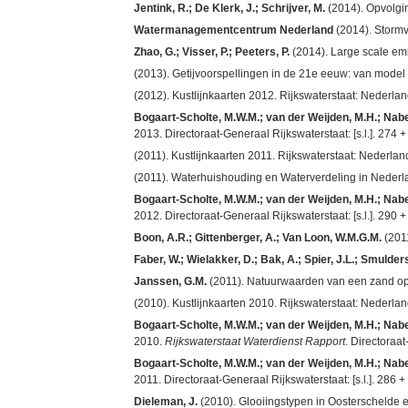
Jentink, R.; De Klerk, J.; Schrijver, M.
(2014). Opvolgin
Watermanagementcentrum Nederland
(2014). Stormvl
Zhao, G.; Visser, P.; Peeters, P.
(2014). Large scale emb
(2013). Getijvoorspellingen in de 21e eeuw: van model na
(2012). Kustlijnkaarten 2012. Rijkswaterstaat: Nederla
Bogaart-Scholte, M.W.M.; van der Weijden, M.H.; Naber,
2013. Directoraat-Generaal Rijkswaterstaat: [s.l.]. 274 +
(2011). Kustlijnkaarten 2011. Rijkswaterstaat: Nederla
(2011). Waterhuishouding en Waterverdeling in Nederland.
Bogaart-Scholte, M.W.M.; van der Weijden, M.H.; Naber,
2012. Directoraat-Generaal Rijkswaterstaat: [s.l.]. 290 +
Boon, A.R.; Gittenberger, A.; Van Loon, W.M.G.M.
(2011
Faber, W.; Wielakker, D.; Bak, A.; Spier, J.L.; Smulders
Janssen, G.M.
(2011). Natuurwaarden van een zand op-e
(2010). Kustlijnkaarten 2010. Rijkswaterstaat: Nederla
Bogaart-Scholte, M.W.M.; van der Weijden, M.H.; Naber,
2010.
Rijkswaterstaat Waterdienst Rapport
. Directoraat
Bogaart-Scholte, M.W.M.; van der Weijden, M.H.; Naber,
2011. Directoraat-Generaal Rijkswaterstaat: [s.l.]. 286 +
Dieleman, J.
(2010). Glooiingstypen in Oosterschelde en 