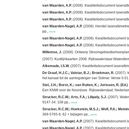
van Waarden, A.P.
(2008). Kwaliteitsdocument laseraltim
van Waarden, A.P.
(2008). Kwaliteitsdocument laseralti
van Waarden, A.P.
(2008). Kwaliteitsdocument laseralti
van Waarden-Nagel, A.P.
(2008). Herstel laseraltimetr
pp.,
more
van Waarden-Nagel, A.P.
(2008). Kwaliteitsdocument las
van Waarden-Nagel, A.P.
(2008). Kwaliteitsdocument las
Willemse, J.
(2008). Ontwerp Stroomgebiedbeheerplann
(2007). Kustlijnkaarten 2008.
Rijkswaterstaat Waterdie
Alkemade, I.S.W.
(2007). Kwaliteitsdocument laseraltime
De Graaf, H.J.C.; Valstar, B.J.; Broekman, R.
(2007). I
het kanaal tot de aanlegsteiger van Sidmar. Versie 0.01. R
Stel, J.H.; Borst, K.; van Ruiten, K.; Jorissen, R. (Ed.)
Een KNMI voor de Noordzee. Rijkswaterstaat: Nederlan
Strucker, R.C.W.; Arts, F.A.; Lilipaly, S.J.
(2007). Water
9147-34. 108 pp.,
more
Strucker, R.C.W.; Hoekstein, M.S.J.; Wolf, P.A.; Meining
369-5765-6. 62 + bijlagen pp.,
more
van Waarden-Nagel, A.P.
(2007). Kwaliteitsdocument las
van Waarden-Nagel, A.P.
(2007). Kwaliteitsdocument las