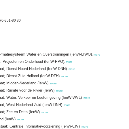
70-351-80 80
 Informatiesysteem Water en Overstromingen (IenW-LIWO)
,
more
a's, Projecten en Onderhoud (IenW-PPO)
,
more
staat; Dienst Noord-Nederland (IenW-DNN)
,
more
taat; Dienst Zuid-Holland (IenW-DZH)
,
more
staat; Midden-Nederland (IenW)
,
more
taat; Ruimte voor de Rivier (IenW)
,
more
rstaat; Water, Verkeer en Leefomgeving (IenW-WVL)
,
more
staat; West-Nederland Zuid (IenW-DNH)
,
more
taat; Zee en Delta (IenW)
,
more
and (IenW)
,
more
staat; Centrale Informatievoorziening (IenW-CIV)
,
more