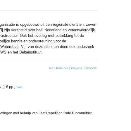
ganisatie is opgebouwd uit tien regionale diensten, zeven
ij zijn verspreid over heel Nederland en verantwoordelijk
rastructuur. Ook het overleg met betrekking tot de
pelijke kennis en ondersteuning voor de
n Waterstaat. Vijf van deze diensten doen ook onderzoek
S en het Deltainstituut.
Top
|
Institutes
|
Projects
|
Datasets
l.]. 6 pp.,
more
tingen met behulp van Fast Repetition Rate fluorometrie: