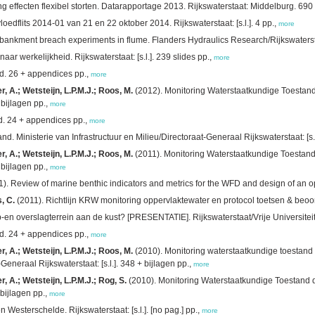
g effecten flexibel storten. Datarapportage 2013. Rijkswaterstaat: Middelburg. 690
oedflits 2014-01 van 21 en 22 oktober 2014. Rijkswaterstaat: [s.l.]. 4 pp.,
more
ankment breach experiments in flume. Flanders Hydraulics Research/Rijkswatersta
ar werkelijkheid. Rijkswaterstaat: [s.l.]. 239 slides pp.,
more
nd. 26 + appendices pp.,
more
 A.; Wetsteijn, L.P.M.J.; Roos, M.
(2012). Monitoring Waterstaatkundige Toestan
 bijlagen pp.,
more
nd. 24 + appendices pp.,
more
 Ministerie van Infrastructuur en Milieu/Directoraat-Generaal Rijkswaterstaat: [s.l
 A.; Wetsteijn, L.P.M.J.; Roos, M.
(2011). Monitoring Waterstaatkundige Toestan
 bijlagen pp.,
more
). Review of marine benthic indicators and metrics for the WFD and design of an o
, C.
(2011). Richtlijn KRW monitoring oppervlaktewater en protocol toetsen & beoorde
n overslagterrein aan de kust? [PRESENTATIE]. Rijkswaterstaat/Vrije Universitei
nd. 24 + appendices pp.,
more
 A.; Wetsteijn, L.P.M.J.; Roos, M.
(2010). Monitoring waterstaatkundige toestand
-Generaal Rijkswaterstaat: [s.l.]. 348 + bijlagen pp.,
more
 A.; Wetsteijn, L.P.M.J.; Rog, S.
(2010). Monitoring Waterstaatkundige Toestand 
 bijlagen pp.,
more
Westerschelde. Rijkswaterstaat: [s.l.]. [no pag.] pp.,
more