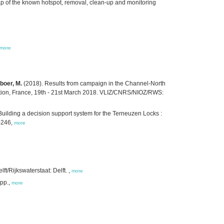
ap of the known hotspot, removal, clean-up and monitoring
more
boer, M.
(2018). Results from campaign in the Channel-North
ion, France, 19th - 21st March 2018. VLIZ/CNRS/NIOZ/RWS:
Building a decision support system for the Terneuzen Locks :
-246,
more
/Rijkswaterstaat: Delft. ,
more
 pp.,
more