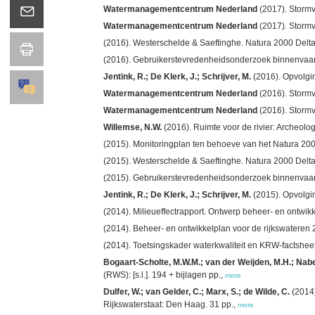
Watermanagementcentrum Nederland
(2017). Stormvl
Watermanagementcentrum Nederland
(2017). Stormvl
(2016). Westerschelde & Saeftinghe. Natura 2000 Deltawa
(2016). Gebruikerstevredenheidsonderzoek binnenvaart 20
Jentink, R.; De Klerk, J.; Schrijver, M.
(2016). Opvolgin
Watermanagementcentrum Nederland
(2016). Stormvl
Watermanagementcentrum Nederland
(2016). Stormvl
Willemse, N.W.
(2016). Ruimte voor de rivier: Archeol
(2015). Monitoringplan ten behoeve van het Natura 2000-
(2015). Westerschelde & Saeftinghe. Natura 2000 Deltawa
(2015). Gebruikerstevredenheidsonderzoek binnenvaart 20
Jentink, R.; De Klerk, J.; Schrijver, M.
(2015). Opvolgin
(2014). Milieueffectrapport. Ontwerp beheer- en ontwik
(2014). Beheer- en ontwikkelplan voor de rijkswateren 
(2014). Toetsingskader waterkwaliteit en KRW-factsheet
Bogaart-Scholte, M.W.M.; van der Weijden, M.H.; Nabe
(RWS): [s.l.]. 194 + bijlagen pp.,
more
Dulfer, W.; van Gelder, C.; Marx, S.; de Wilde, C.
(2014)
Rijkswaterstaat: Den Haag. 31 pp.,
more