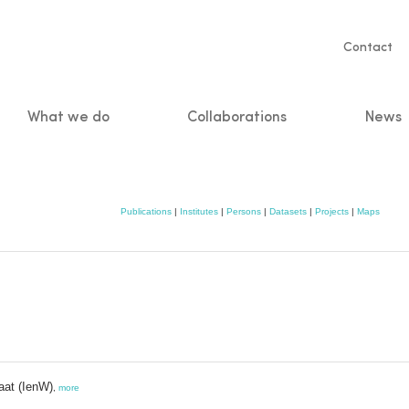
Servic
Contact
naviga
What we do
Collaborations
News
n
Publications
|
Institutes
|
Persons
|
Datasets
|
Projects
|
Maps
aat (IenW)
,
more