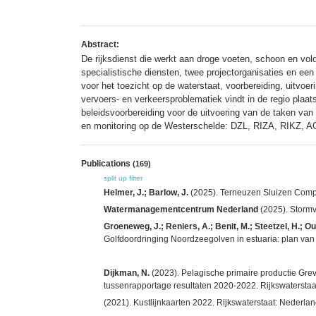
Abstract:
De rijksdienst die werkt aan droge voeten, schoon en vold
specialistische diensten, twee projectorganisaties en een
voor het toezicht op de waterstaat, voorbereiding, uitvoe
vervoers- en verkeersproblematiek vindt in de regio plaa
beleidsvoorbereiding voor de uitvoering van de taken van
en monitoring op de Westerschelde: DZL, RIZA, RIKZ, AG
Publications
(169)
split up
filter
Helmer, J.; Barlow, J.
(2025). Terneuzen Sluizen Comple
Watermanagementcentrum Nederland
(2025). Stormvl
Groeneweg, J.; Reniers, A.; Benit, M.; Steetzel, H.; Oud
Golfdoordringing Noordzeegolven in estuaria: plan van a
Dijkman, N.
(2023). Pelagische primaire productie Gre
tussenrapportage resultaten 2020-2022. Rijkswaterstaa
(2021). Kustlijnkaarten 2022. Rijkswaterstaat: Nederlan