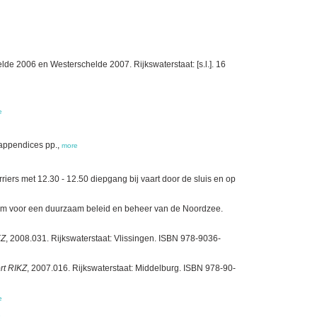
de 2006 en Westerschelde 2007. Rijkswaterstaat: [s.l.]. 16
e
 appendices pp.,
more
ers met 12.30 - 12.50 diepgang bij vaart door de sluis en op
eem voor een duurzaam beleid en beheer van de Noordzee.
KZ
, 2008.031. Rijkswaterstaat: Vlissingen. ISBN 978-9036-
rt RIKZ
, 2007.016. Rijkswaterstaat: Middelburg. ISBN 978-90-
e
e