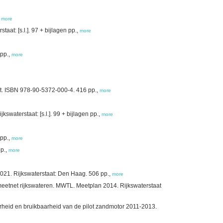
,
more
at: [s.l.]. 97 + bijlagen pp.,
more
 pp.,
more
ht. ISBN 978-90-5372-000-4. 416 pp.,
more
waterstaat: [s.l.]. 99 + bijlagen pp.,
more
 pp.,
more
pp.,
more
2021. Rijkswaterstaat: Den Haag. 506 pp.,
more
eetnet rijkswateren. MWTL. Meetplan 2014. Rijkswaterstaat
rheid en bruikbaarheid van de pilot zandmotor 2011-2013.