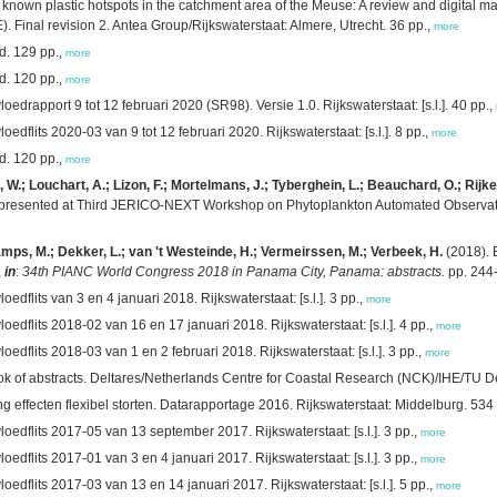
 known plastic hotspots in the catchment area of the Meuse: A review and digital m
. Final revision 2. Antea Group/Rijkswaterstaat: Almere, Utrecht. 36 pp.,
more
d. 129 pp.,
more
d. 120 pp.,
more
oedrapport 9 tot 12 februari 2020 (SR98). Versie 1.0. Rijkswaterstaat: [s.l.]. 40 pp.,
oedflits 2020-03 van 9 tot 12 februari 2020. Rijkswaterstaat: [s.l.]. 8 pp.,
more
d. 120 pp.,
more
W.; Louchart, A.; Lizon, F.; Mortelmans, J.; Tyberghein, L.; Beauchard, O.; Rijke
t presented at Third JERICO-NEXT Workshop on Phytoplankton Automated Observat
amps, M.; Dekker, L.; van 't Westeinde, H.; Vermeirssen, M.; Verbeek, H.
(2018). 
,
in
:
34th PIANC World Congress 2018 in Panama City, Panama: abstracts.
pp. 244
oedflits van 3 en 4 januari 2018. Rijkswaterstaat: [s.l.]. 3 pp.,
more
oedflits 2018-02 van 16 en 17 januari 2018. Rijkswaterstaat: [s.l.]. 4 pp.,
more
oedflits 2018-03 van 1 en 2 februari 2018. Rijkswaterstaat: [s.l.]. 3 pp.,
more
of abstracts. Deltares/Netherlands Centre for Coastal Research (NCK)/IHE/TU Delft
g effecten flexibel storten. Datarapportage 2016. Rijkswaterstaat: Middelburg. 534
oedflits 2017-05 van 13 september 2017. Rijkswaterstaat: [s.l.]. 3 pp.,
more
oedflits 2017-01 van 3 en 4 januari 2017. Rijkswaterstaat: [s.l.]. 3 pp.,
more
oedflits 2017-03 van 13 en 14 januari 2017. Rijkswaterstaat: [s.l.]. 5 pp.,
more