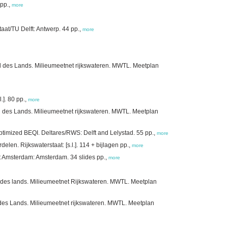
 pp.,
more
at/TU Delft: Antwerp. 44 pp.,
more
d des Lands. Milieumeetnet rijkswateren. MWTL. Meetplan
.]. 80 pp.,
more
d des Lands. Milieumeetnet rijkswateren. MWTL. Meetplan
ptimized BEQI. Deltares/RWS: Delft and Lelystad. 55 pp.,
more
len. Rijkswaterstaat: [s.l.]. 114 + bijlagen pp.,
more
t Amsterdam: Amsterdam. 34 slides pp.,
more
 des lands. Milieumeetnet Rijkswateren. MWTL. Meetplan
des Lands. Milieumeetnet rijkswateren. MWTL. Meetplan