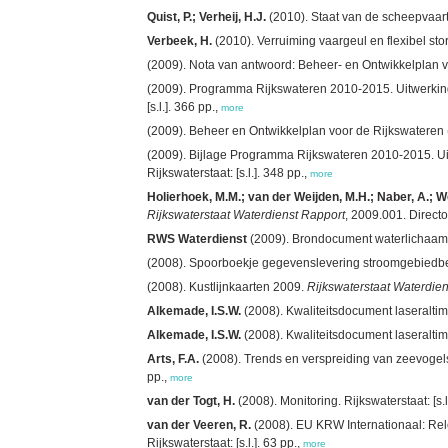
Quist, P.; Verheij, H.J.
(2010). Staat van de scheepvaart 
Verbeek, H.
(2010). Verruiming vaargeul en flexibel storte
(2009). Nota van antwoord: Beheer- en Ontwikkelplan vo
(2009). Programma Rijkswateren 2010-2015. Uitwerking
[s.l.]. 366 pp.,
more
(2009). Beheer en Ontwikkelplan voor de Rijkswateren 
(2009). Bijlage Programma Rijkswateren 2010-2015. Ui
Rijkswaterstaat: [s.l.]. 348 pp.,
more
Holierhoek, M.M.; van der Weijden, M.H.; Naber, A.; Wet
Rijkswaterstaat Waterdienst Rapport
, 2009.001. Directo
RWS Waterdienst
(2009). Brondocument waterlichaam We
(2008). Spoorboekje gegevenslevering stroomgebiedbeh
(2008). Kustlijnkaarten 2009.
Rijkswaterstaat Waterdie
Alkemade, I.S.W.
(2008). Kwaliteitsdocument laseraltime
Alkemade, I.S.W.
(2008). Kwaliteitsdocument laseraltimet
Arts, F.A.
(2008). Trends en verspreiding van zeevoge
pp.,
more
van der Togt, H.
(2008). Monitoring. Rijkswaterstaat: [s.l
van der Veeren, R.
(2008). EU KRW Internationaal: Rel
Rijkswaterstaat: [s.l.]. 63 pp.,
more