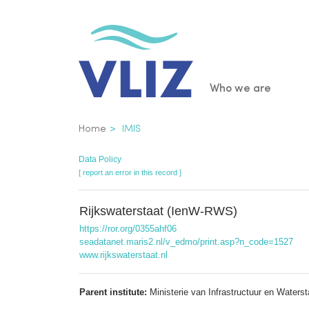
Skip
to
main
content
Main
Who we are
navigatio
Breadcrumb
Home
IMIS
Data Policy
[ report an error in this record ]
Rijkswaterstaat (IenW-RWS)
https://ror.org/0355ahf06
seadatanet.maris2.nl/v_edmo/print.asp?n_code=1527
www.rijkswaterstaat.nl
Parent institute:
Ministerie van Infrastructuur en Waterst