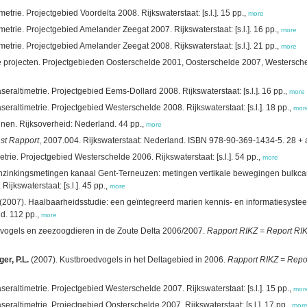
etrie. Projectgebied Voordelta 2008. Rijkswaterstaat: [s.l.]. 15 pp.,
more
metrie. Projectgebied Amelander Zeegat 2007. Rijkswaterstaat: [s.l.]. 16 pp.,
more
metrie. Projectgebied Amelander Zeegat 2008. Rijkswaterstaat: [s.l.]. 21 pp.,
more
ie projecten. Projectgebieden Oosterschelde 2001, Oosterschelde 2007, Westerschel
eraltimetrie. Projectgebied Eems-Dollard 2008. Rijkswaterstaat: [s.l.]. 16 pp.,
more
eraltimetrie. Projectgebied Westerschelde 2008. Rijkswaterstaat: [s.l.]. 18 pp.,
mor
en. Rijksoverheid: Nederland. 44 pp.,
more
nst Rapport
, 2007.004. Rijkswaterstaat: Nederland. ISBN 978-90-369-1434-5. 28 +
trie. Projectgebied Westerschelde 2006. Rijkswaterstaat: [s.l.]. 54 pp.,
more
nzinkingsmetingen kanaal Gent-Terneuzen: metingen vertikale bewegingen bulkcarri
ijkswaterstaat: [s.l.]. 45 pp.,
more
(2007). Haalbaarheidsstudie: een geïntegreerd marien kennis- en informatiesyst
d. 112 pp.,
more
vogels en zeezoogdieren in de Zoute Delta 2006/2007.
Rapport RIKZ = Report RI
er, P.L.
(2007). Kustbroedvogels in het Deltagebied in 2006.
Rapport RIKZ = Repo
eraltimetrie. Projectgebied Westerschelde 2007. Rijkswaterstaat: [s.l.]. 15 pp.,
mor
eraltimetrie. Projectgebied Oosterschelde 2007. Rijkswaterstaat: [s.l.]. 17 pp.,
mor